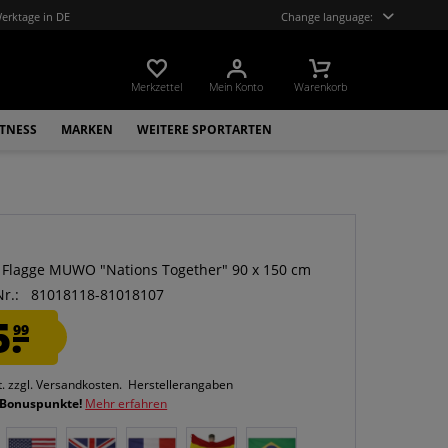
Werktage in DE
Change language:
Merkzettel
Mein Konto
Warenkorb
ITNESS
MARKEN
WEITERE SPORTARTEN
O
 Flagge MUWO "Nations Together" 90 x 150 cm
Nr.:
81018118-81018107
5.
99
t.
zzgl. Versandkosten.
Herstellerangaben
 Bonuspunkte!
Mehr erfahren