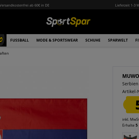
Versandkostenfrei ab 60€ in DE
Lieferzeit 1-3 
0
FUSSBALL
MODE & SPORTSWEAR
SCHUHE
SPARWELT
F
aften
MUW
Serbien
Artikel-
inkl. MwS
Erhalte
5