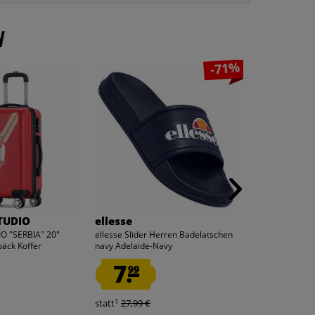
n
-71%
TUDIO
ellesse
PUMA
O "SERBIA" 20"
ellesse Slider Herren Badelatschen
PUMA Train Fav
äck Koffer
navy Adelaide-Navy
Shorts 519969-
7.
5.
99
99
1
1
statt
27,99 €
statt
30,00 €