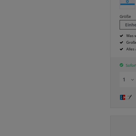
Größe
Einh
Was w
Große
Alles
Sofort