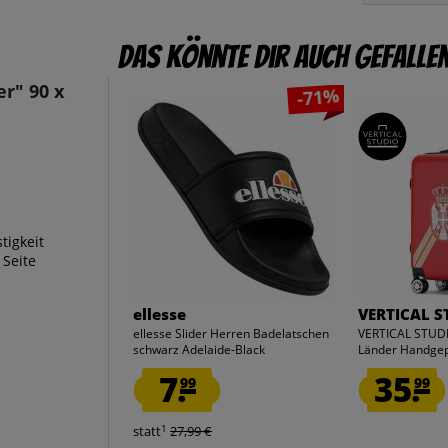
Das könnte dir auch gefalle
r" 90 x
-71%
tigkeit
 Seite
ellesse
VERTICAL S
ellesse Slider Herren Badelatschen
VERTICAL STUDI
schwarz Adelaide-Black
Länder Handgep
7.
35.
99
99
1
statt
27,99 €