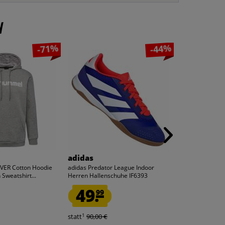
n
-71%
-44%
adidas
adidas
ER Cotton Hoodie
adidas Predator League Indoor
adidas Predato
Sweatshirt...
Herren Hallenschuhe IF6393
Herren Fußball
49.
32.
99
99
1
1
statt
90,00 €
statt
60,00 €