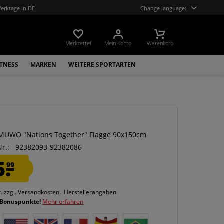
Werktage in DE
Change language:
Merkzettel
Mein Konto
Warenkorb
ITNESS
MARKEN
WEITERE SPORTARTEN
O
 MUWO "Nations Together" Flagge 90x150cm
Nr.:
92382093-92382086
5.
99
t.
zzgl. Versandkosten.
Herstellerangaben
 Bonuspunkte!
Mehr erfahren