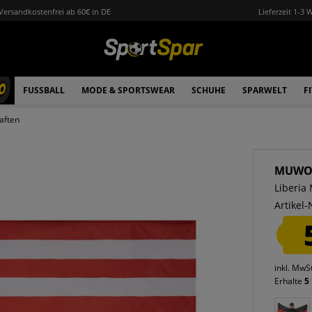
Versandkostenfrei ab 60€ in DE
Lieferzeit 1-3 
0
FUSSBALL
MODE & SPORTSWEAR
SCHUHE
SPARWELT
F
aften
MUW
Liberia
Artikel-
inkl. MwS
Erhalte
5