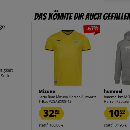
Das könnte dir auch gefalle
ge
-67%
tigkeit
 Seite
Mizuno
hummel
Lazio Rom Mizuno Herren Auswärts
hummel hmlMOV
Trikot P2GABX08-43
Herren Kapuzen 
32.
10.
99
00
1
1
statt
100,00 €
statt
34,95 €