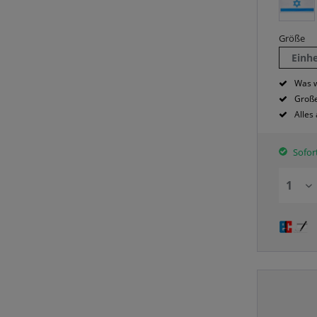
Größe
Einh
Was w
Große
Alles
Sofort