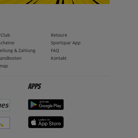
rClub
Retoure
scheine
Sportspar App
ellung & Zahlung
FAQ
sandkosten
Kontakt
emap
Apps