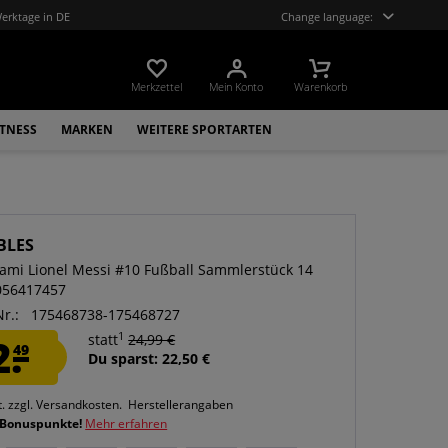
Werktage in DE
Change language:
Merkzettel
Mein Konto
Warenkorb
ITNESS
MARKEN
WEITERE SPORTARTEN
BLES
iami Lionel Messi #10 Fußball Sammlerstück 14
056417457
Nr.:
175468738-175468727
1
2.
statt
24,99 €
49
Du sparst: 22,50 €
t.
zzgl. Versandkosten.
Herstellerangaben
 Bonuspunkte!
Mehr erfahren