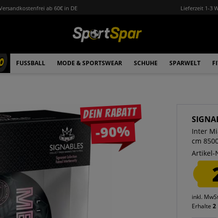
Versandkostenfrei ab 60€ in DE
Lieferzeit 1-3 
0
FUSSBALL
MODE & SPORTSWEAR
SCHUHE
SPARWELT
F
Dein Rabatt
SIGNA
-90%
Inter M
cm 850
Artikel-
inkl. MwS
Erhalte
2