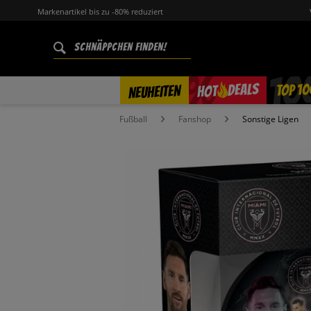
Markenartikel bis zu -80% reduziert
%
TOP 10
DEALS
NEUHEITEN
HOT
Fußball
Fanshop
Sonstige Ligen