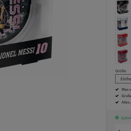
Größe
Einh
Was w
Große
Alles
Sofort