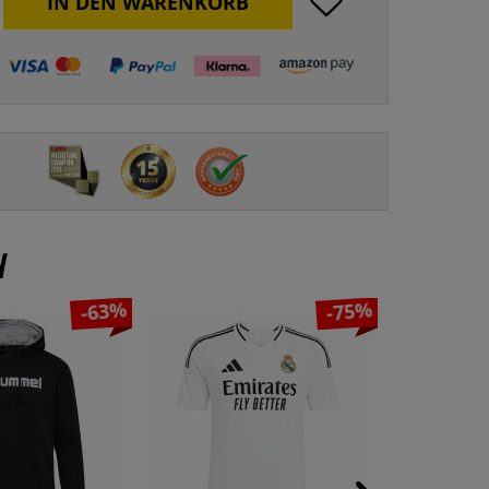
IN DEN
WARENKORB
n
-63%
-75%