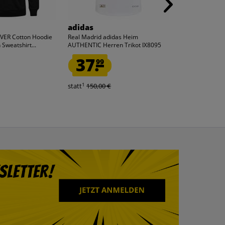
adidas
Lotto
ER Cotton Hoodie
Real Madrid adidas Heim
Lotto Track Pan
Sweatshirt...
AUTHENTIC Herren Trikot IX8095
Trainingshose 
sky
37.
5.
99
99
1
1
statt
150,00 €
statt
32,99 €