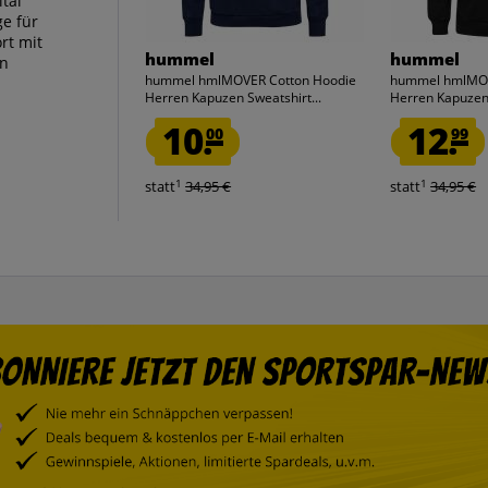
ital
ge für
rt mit
hummel
hummel
en
hummel hmlMOVER Cotton Hoodie
hummel hmlMOV
Herren Kapuzen Sweatshirt...
Herren Kapuzen 
10.
12.
00
99
1
1
statt
34,95 €
statt
34,95 €