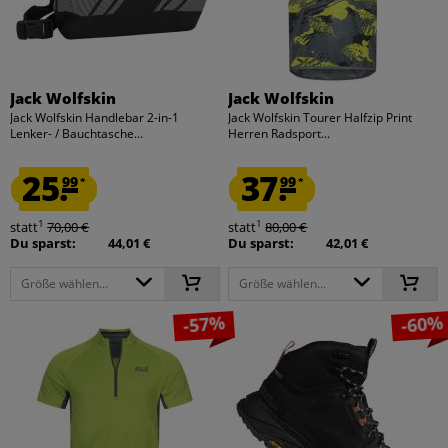
Jack Wolfskin
Jack Wolfskin
Jack Wolfskin Handlebar 2-in-1
Jack Wolfskin Tourer Halfzip Print
Lenker- / Bauchtasche...
Herren Radsport...
25.
37.
99
99
*
*
1
1
statt
70,00 €
statt
80,00 €
Du sparst:
44,01 €
Du sparst:
42,01 €
Größe wählen...
Größe wählen...
-57%
-60%