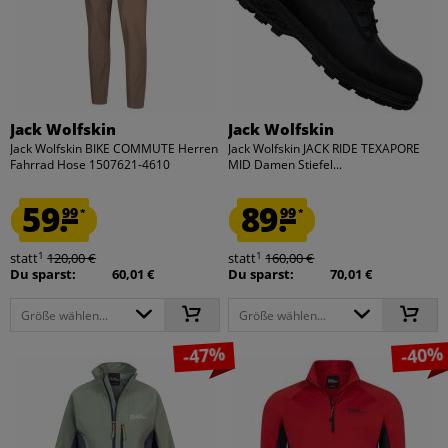
Jack Wolfskin
Jack Wolfskin
Jack Wolfskin BIKE COMMUTE Herren
Jack Wolfskin JACK RIDE TEXAPORE
Fahrrad Hose 1507621-4610
MID Damen Stiefel...
59.
89.
99
99
*
*
1
1
statt
120,00 €
statt
160,00 €
Du sparst:
60,01 €
Du sparst:
70,01 €
Größe wählen...
Größe wählen...
-47%
-40%