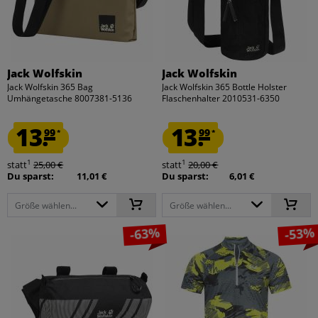
Jack Wolfskin
Jack Wolfskin
Jack Wolfskin 365 Bag
Jack Wolfskin 365 Bottle Holster
Umhängetasche 8007381-5136
Flaschenhalter 2010531-6350
13.
13.
99
99
*
*
1
1
statt
25,00 €
statt
20,00 €
Du sparst:
11,01 €
Du sparst:
6,01 €
Größe wählen...
Größe wählen...
-63%
-53%