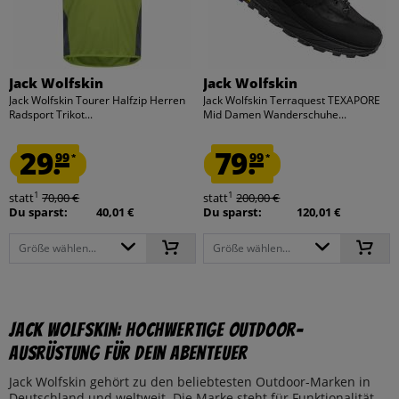
Jack Wolfskin
Jack Wolfskin
Jack Wolfskin Tourer Halfzip Herren
Jack Wolfskin Terraquest TEXAPORE
Radsport Trikot...
Mid Damen Wanderschuhe...
29.
79.
99
99
*
*
1
1
statt
70,00 €
statt
200,00 €
Du sparst:
40,01 €
Du sparst:
120,01 €
Größe wählen...
Größe wählen...
Jack Wolfskin: Hochwertige Outdoor-
Ausrüstung für Dein Abenteuer
Jack Wolfskin gehört zu den beliebtesten Outdoor-Marken in
Deutschland und weltweit. Die Marke steht für Funktionalität,