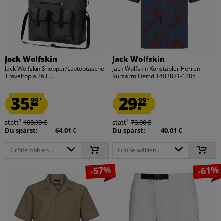
Jack Wolfskin
Jack Wolfskin
Jack Wolfskin Shopper/Laptoptasche
Jack Wolfskin Konstabler Herren
Traveltopia 26 L...
Kurzarm Hemd 1403871-1285
35.
29.
99
99
*
*
1
1
statt
100,00 €
statt
70,00 €
Du sparst:
64,01 €
Du sparst:
40,01 €
Größe wählen...
Größe wählen...
-57%
-61%