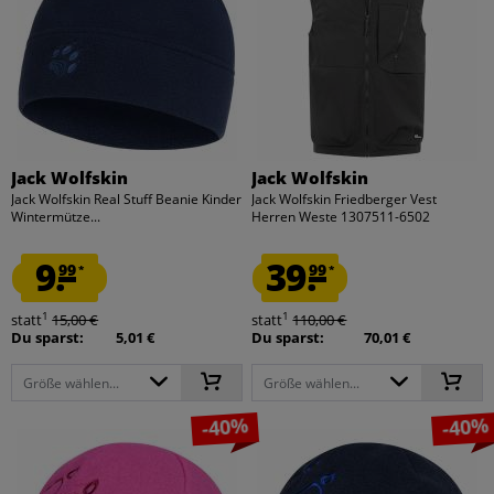
Jack Wolfskin
Jack Wolfskin
Jack Wolfskin Real Stuff Beanie Kinder
Jack Wolfskin Friedberger Vest
Wintermütze...
Herren Weste 1307511-6502
9.
39.
99
99
*
*
1
1
statt
15,00 €
statt
110,00 €
Du sparst:
5,01 €
Du sparst:
70,01 €
Größe wählen...
Größe wählen...
-40%
-40%