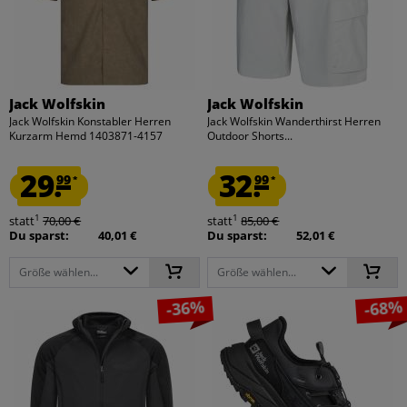
Jack Wolfskin
Jack Wolfskin
Jack Wolfskin Konstabler Herren
Jack Wolfskin Wanderthirst Herren
Kurzarm Hemd 1403871-4157
Outdoor Shorts...
29.
32.
99
99
*
*
1
1
statt
70,00 €
statt
85,00 €
Du sparst:
40,01 €
Du sparst:
52,01 €
Größe wählen...
Größe wählen...
-36%
-68%