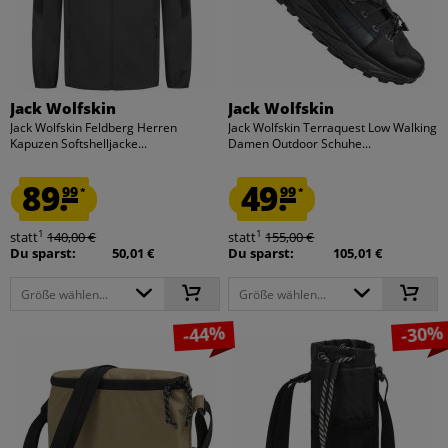
Jack Wolfskin
Jack Wolfskin
Jack Wolfskin Feldberg Herren
Jack Wolfskin Terraquest Low Walking
Kapuzen Softshelljacke...
Damen Outdoor Schuhe...
89.
49.
99
99
*
*
1
1
statt
140,00 €
statt
155,00 €
Du sparst:
50,01 €
Du sparst:
105,01 €
Größe wählen...
Größe wählen...
-44%
-30%