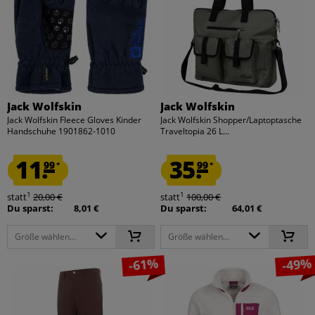
Jack Wolfskin
Jack Wolfskin
Jack Wolfskin Fleece Gloves Kinder
Jack Wolfskin Shopper/Laptoptasche
Handschuhe 1901862-1010
Traveltopia 26 L...
11.
35.
99
99
*
*
1
1
statt
20,00 €
statt
100,00 €
Du sparst:
8,01 €
Du sparst:
64,01 €
Größe wählen...
Größe wählen...
-61%
-49%