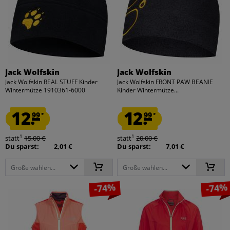
Jack Wolfskin
Jack Wolfskin
Jack Wolfskin REAL STUFF Kinder
Jack Wolfskin FRONT PAW BEANIE
Wintermütze 1910361-6000
Kinder Wintermütze...
12.
12.
99
99
*
*
1
1
statt
15,00 €
statt
20,00 €
Du sparst:
2,01 €
Du sparst:
7,01 €
Größe wählen...
Größe wählen...
-74%
-74%