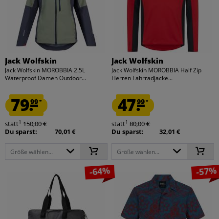
Jack Wolfskin
Jack Wolfskin
Jack Wolfskin MOROBBIA 2.5L
Jack Wolfskin MOROBBIA Half Zip
Waterproof Damen Outdoor...
Herren Fahrradjacke...
79.
47.
99
99
*
*
1
1
statt
150,00 €
statt
80,00 €
Du sparst:
70,01 €
Du sparst:
32,01 €
Größe wählen...
Größe wählen...
-64%
-57%