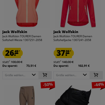
Jack Wolfskin
Jack Wolfskin
Jack Wolfskin TOURER Damen
Jack Wolfskin TOURER Damen
Softshell Weste 1307251-2058
Softshelljacke 1307241-2058
26.
37.
49
09
*
*
1
1
statt
100,00 €
statt
140,00 €
Du sparst:
73,51 €
Du sparst:
102,91 €
Größe wählen...
Größe wählen...
-50%
-44%