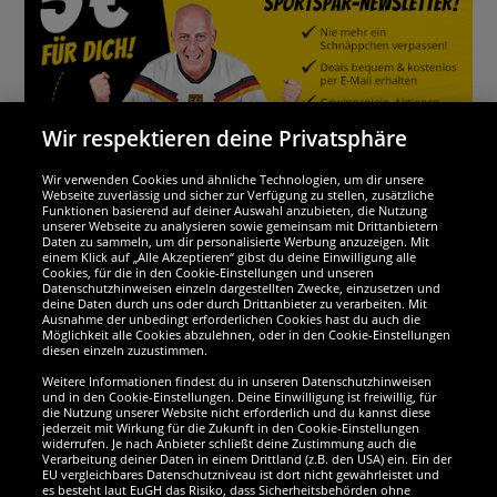
Wir respektieren deine Privatsphäre
Wir verwenden Cookies und ähnliche Technologien, um dir unsere
Webseite zuverlässig und sicher zur Verfügung zu stellen, zusätzliche
Funktionen basierend auf deiner Auswahl anzubieten, die Nutzung
Wir sind ausgezeichnet
unserer Webseite zu analysieren sowie gemeinsam mit Drittanbietern
Daten zu sammeln, um dir personalisierte Werbung anzuzeigen. Mit
einem Klick auf „Alle Akzeptieren“ gibst du deine Einwilligung alle
Cookies, für die in den Cookie-Einstellungen und unseren
Datenschutzhinweisen einzeln dargestellten Zwecke, einzusetzen und
deine Daten durch uns oder durch Drittanbieter zu verarbeiten. Mit
Ausnahme der unbedingt erforderlichen Cookies hast du auch die
Möglichkeit alle Cookies abzulehnen, oder in den Cookie-Einstellungen
diesen einzeln zuzustimmen.
Weitere Informationen findest du in unseren Datenschutzhinweisen
und in den Cookie-Einstellungen. Deine Einwilligung ist freiwillig, für
die Nutzung unserer Website nicht erforderlich und du kannst diese
jederzeit mit Wirkung für die Zukunft in den Cookie-Einstellungen
widerrufen. Je nach Anbieter schließt deine Zustimmung auch die
Verarbeitung deiner Daten in einem Drittland (z.B. den USA) ein. Ein der
Werde SportSpar-Fan!
EU vergleichbares Datenschutzniveau ist dort nicht gewährleistet und
es besteht laut EuGH das Risiko, dass Sicherheitsbehörden ohne