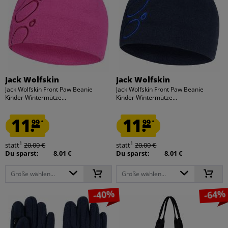
Jack Wolfskin
Jack Wolfskin
Jack Wolfskin Front Paw Beanie
Jack Wolfskin Front Paw Beanie
Kinder Wintermütze...
Kinder Wintermütze...
11.
11.
99
99
*
*
1
1
statt
20,00 €
statt
20,00 €
Du sparst:
8,01 €
Du sparst:
8,01 €
Größe wählen...
Größe wählen...
-40%
-64%