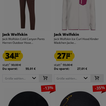
Jack Wolfskin
Jack Wolfskin
Jack Wolfskin Cold Canyon Pants
Jack Wolfskin Ice Curl Hood Kinder
Herren Outdoor Hose...
Mädchen Jacke...
34.
27.
99
99
*
*
1
1
statt
90,00 €
statt
55,00 €
Du sparst:
55,01 €
Du sparst:
27,01 €
Größe wählen...
Größe wählen...
-13%
-35%