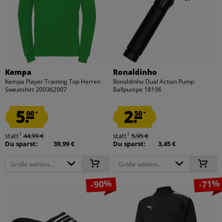
Kempa
Ronaldinho
Kempa Player Training Top Herren
Ronaldinho Dual Action Pump
Sweatshirt 200362907
Ballpumpe 18196
5.
2.
00
50
*
*
1
1
statt
44,99 €
statt
5,95 €
Du sparst:
39,99 €
Du sparst:
3,45 €
Größe wählen...
Größe wählen...
-90%
-71%