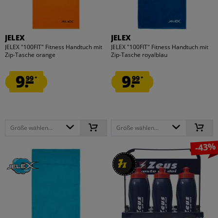
JELEX
JELEX
JELEX "100FIT" Fitness Handtuch mit
JELEX "100FIT" Fitness Handtuch mit
Zip-Tasche orange
Zip-Tasche royalblau
9.
9.
99
99
*
*
Größe wählen...
Größe wählen...
-43%
7
7
x
x