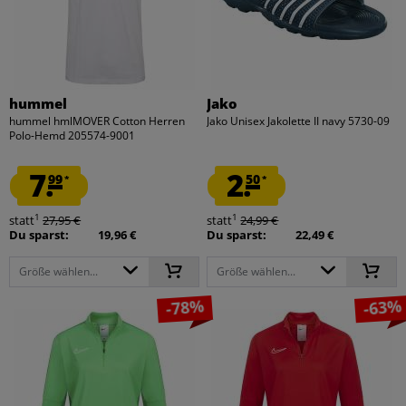
hummel
Jako
hummel hmlMOVER Cotton Herren
Jako Unisex Jakolette II navy 5730-09
Polo-Hemd 205574-9001
7.
2.
99
50
*
*
1
1
statt
27,95 €
statt
24,99 €
Du sparst:
19,96 €
Du sparst:
22,49 €
Größe wählen...
Größe wählen...
-78%
-63%