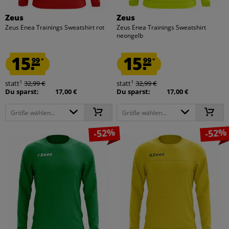
Zeus
Zeus
Zeus Enea Trainings Sweatshirt rot
Zeus Enea Trainings Sweatshirt
neongelb
15.
15.
99
99
*
*
1
1
statt
32,99 €
statt
32,99 €
Du sparst:
17,00 €
Du sparst:
17,00 €
Größe wählen...
Größe wählen...
-52%
-52%