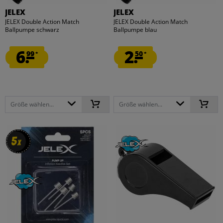
JELEX
JELEX
JELEX Double Action Match
JELEX Double Action Match
Ballpumpe schwarz
Ballpumpe blau
6.
2.
99
50
*
*
Größe wählen...
Größe wählen...
5
5
x
x