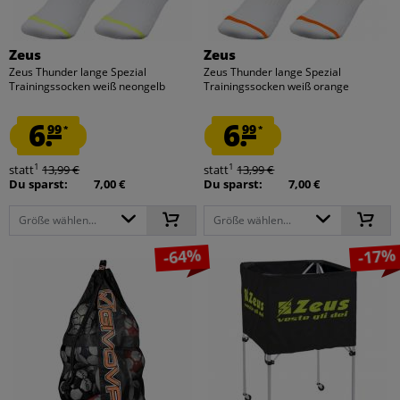
Zeus
Zeus
Zeus Thunder lange Spezial
Zeus Thunder lange Spezial
Trainingssocken weiß neongelb
Trainingssocken weiß orange
6.
6.
99
99
*
*
1
1
statt
13,99 €
statt
13,99 €
Du sparst:
7,00 €
Du sparst:
7,00 €
Größe wählen...
Größe wählen...
-64%
-17%