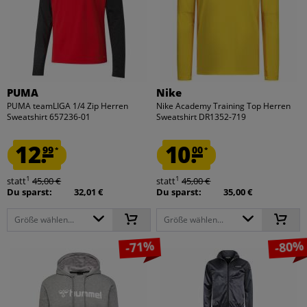
PUMA
Nike
PUMA teamLIGA 1/4 Zip Herren
Nike Academy Training Top Herren
Sweatshirt 657236-01
Sweatshirt DR1352-719
12.
10.
99
00
*
*
1
1
statt
45,00 €
statt
45,00 €
Du sparst:
32,01 €
Du sparst:
35,00 €
Größe wählen...
Größe wählen...
-71%
-80%