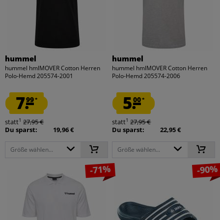
hummel
hummel
hummel hmlMOVER Cotton Herren
hummel hmlMOVER Cotton Herren
Polo-Hemd 205574-2001
Polo-Hemd 205574-2006
7.
5.
99
00
*
*
1
1
statt
27,95 €
statt
27,95 €
Du sparst:
19,96 €
Du sparst:
22,95 €
Größe wählen...
Größe wählen...
-71%
-90%