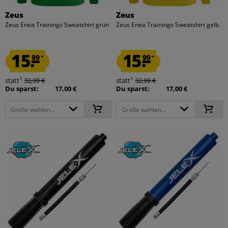
Zeus
Zeus
Zeus Enea Trainings Sweatshirt grün
Zeus Enea Trainings Sweatshirt gelb
15.
15.
99
99
*
*
1
1
statt
32,99 €
statt
32,99 €
Du sparst:
17,00 €
Du sparst:
17,00 €
Größe wählen...
Größe wählen...