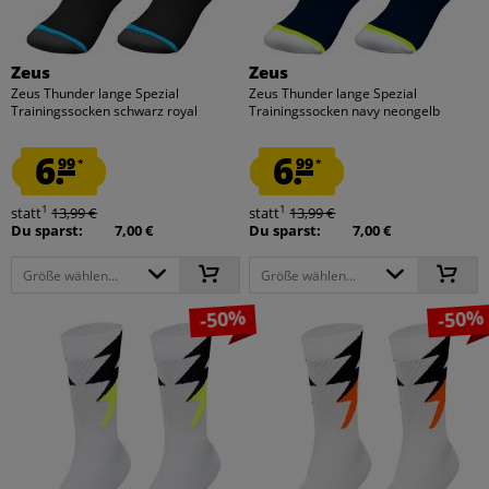
Zeus
Zeus
Zeus Thunder lange Spezial
Zeus Thunder lange Spezial
Trainingssocken schwarz royal
Trainingssocken navy neongelb
6.
6.
99
99
*
*
1
1
statt
13,99 €
statt
13,99 €
Du sparst:
7,00 €
Du sparst:
7,00 €
Größe wählen...
Größe wählen...
-50%
-50%