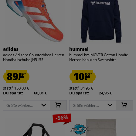
adidas
hummel
adidas Adizero Counterblast Herren
hummel hmlMOVER Cotton Hoodie
Handballschuhe JH5155
Herren Kapuzen Sweatshirt...
89.
10.
99
00
*
*
1
1
statt
150,00 €
statt
34,95 €
Du sparst:
60,01 €
Du sparst:
24,95 €
Größe wählen...
Größe wählen...
-56%