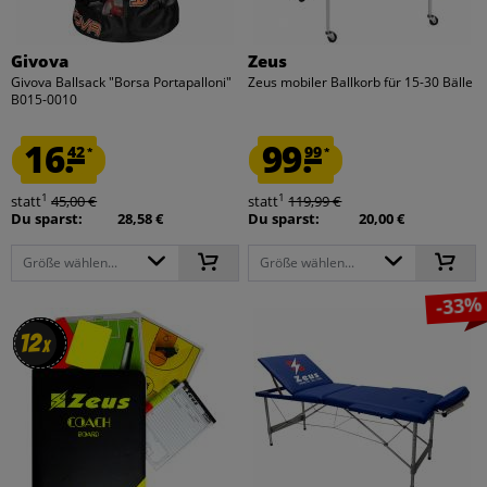
Givova
Zeus
Givova Ballsack "Borsa Portapalloni"
Zeus mobiler Ballkorb für 15-30 Bälle
B015-0010
16.
99.
42
99
*
*
1
1
statt
45,00 €
statt
119,99 €
Du sparst:
28,58 €
Du sparst:
20,00 €
Größe wählen...
Größe wählen...
-33%
12
12
x
x