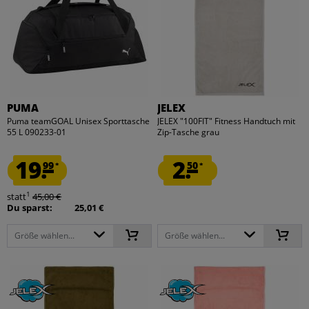
PUMA
JELEX
Puma teamGOAL Unisex Sporttasche
JELEX "100FIT" Fitness Handtuch mit
55 L 090233-01
Zip-Tasche grau
19.
2.
99
50
*
*
1
statt
45,00 €
Du sparst:
25,01 €
Größe wählen...
Größe wählen...