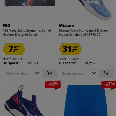
PSG
Mizuno
PSG Paris Saint-Germain x Daniel
Mizuno Wave Hurricane 3 Damen
Hechter Designer Schal...
Indoor Schuhe V1GC1740-29
7.
31.
41
79
*
*
1
1
statt
35,00 €
statt
90,00 €
Du sparst:
27,59 €
Du sparst:
58,21 €
Größe wählen...
Größe wählen...
-46%
-67%