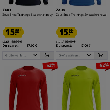
Zeus
Zeus
Zeus Enea Trainings Sweatshirt navy
Zeus Enea Trainings Sweatshirt royal
15.
15.
99
99
*
*
1
1
statt
32,99 €
statt
32,99 €
Du sparst:
17,00 €
Du sparst:
17,00 €
Größe wählen...
Größe wählen...
-52%
-52%