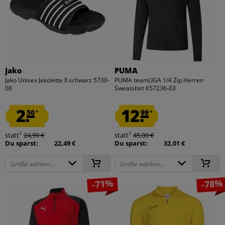
Jako
PUMA
Jako Unisex Jakolette II schwarz 5730-
PUMA teamLIGA 1/4 Zip Herren
08
Sweatshirt 657236-03
2.
12.
50
99
*
*
1
1
statt
24,99 €
statt
45,00 €
Du sparst:
22,49 €
Du sparst:
32,01 €
Größe wählen...
Größe wählen...
-71%
-78%