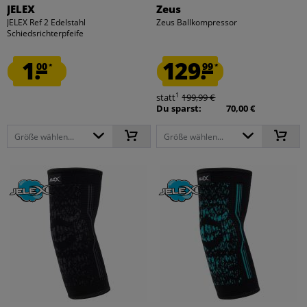
JELEX
Zeus
JELEX Ref 2 Edelstahl
Zeus Ballkompressor
Schiedsrichterpfeife
1.
129.
00
99
*
*
1
statt
199,99 €
Du sparst:
70,00 €
Größe wählen...
Größe wählen...