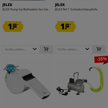
JELEX
JELEX
JELEX Pump Up Ballnadeln 5er-Set
JELEX Ref 1 Schiedsrichterpfeife
1.
1.
00
00
*
*
Größe wählen...
Größe wählen...
-35%