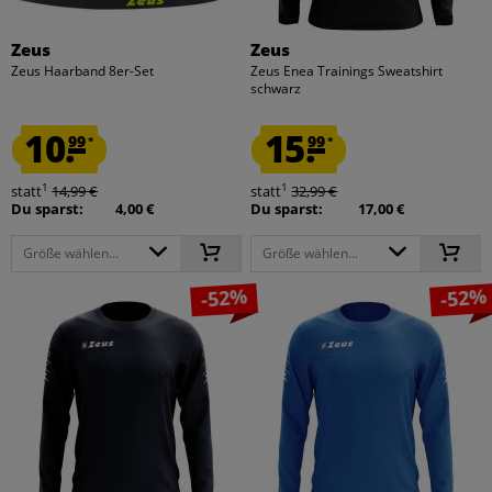
Zeus
Zeus
Zeus Haarband 8er-Set
Zeus Enea Trainings Sweatshirt
schwarz
10.
15.
99
99
*
*
1
1
statt
14,99 €
statt
32,99 €
Du sparst:
4,00 €
Du sparst:
17,00 €
Größe wählen...
Größe wählen...
-52%
-52%