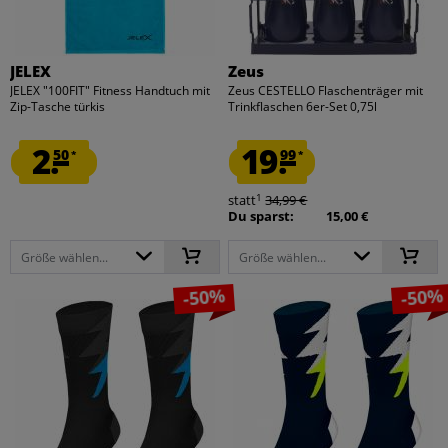
JELEX
Zeus
JELEX "100FIT" Fitness Handtuch mit
Zeus CESTELLO Flaschenträger mit
Zip-Tasche türkis
Trinkflaschen 6er-Set 0,75l
2.
19.
50
99
*
*
1
statt
34,99 €
Du sparst:
15,00 €
Größe wählen...
Größe wählen...
-50%
-50%