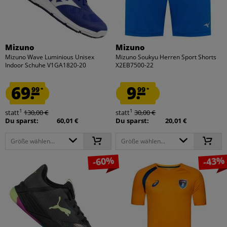
Mizuno
Mizuno
Mizuno Wave Luminious Unisex
Mizuno Soukyu Herren Sport Shorts
Indoor Schuhe V1GA1820-20
X2EB7500-22
69.
9.
99
99
*
*
1
1
statt
130,00 €
statt
30,00 €
Du sparst:
60,01 €
Du sparst:
20,01 €
Größe wählen...
Größe wählen...
-60%
-43%