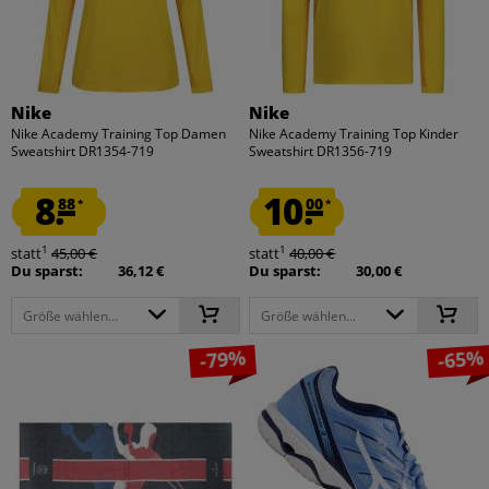
Nike
Nike
Nike Academy Training Top Damen
Nike Academy Training Top Kinder
Sweatshirt DR1354-719
Sweatshirt DR1356-719
8.
10.
88
00
*
*
1
1
statt
45,00 €
statt
40,00 €
Du sparst:
36,12 €
Du sparst:
30,00 €
Größe wählen...
Größe wählen...
-79%
-65%