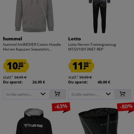
hummel
Lotto
hummel hmlMOVER Cotton Hoodie
Lotto Herren Trainingsanzug
Herren Kapuzen Sweatshirt...
MTGV10013NET-REP
10.
11.
00
99
*
*
1
1
statt
34,95 €
statt
59,99 €
Du sparst:
24,95 €
Du sparst:
48,00 €
Größe wählen...
Größe wählen...
-63%
-80%