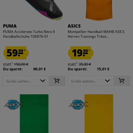
PUMA
ASICS
PUMA Accelerate Turbo Nitro II
Montpellier Handball MAHB ASICS
Handballschuhe 106876-01
Herren Trainings Trikot...
59.
19.
99
99
*
*
1
1
statt
150,00 €
statt
35,00 €
Du sparst:
90,01 €
Du sparst:
15,01 €
Größe wählen...
Größe wählen...