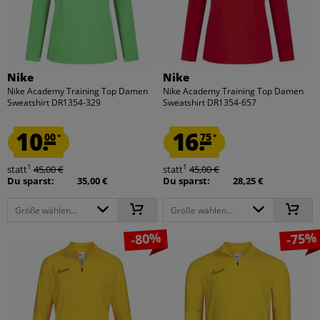
Nike
Nike
Nike Academy Training Top Damen
Nike Academy Training Top Damen
Sweatshirt DR1354-329
Sweatshirt DR1354-657
10.
16.
00
75
*
*
1
1
statt
45,00 €
statt
45,00 €
Du sparst:
35,00 €
Du sparst:
28,25 €
Größe wählen...
Größe wählen...
-80%
-75%