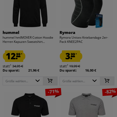
hummel
Rymora
hummel hmlMOVER Cotton Hoodie
Rymora Unisex Kniebandage 2er-
Herren Kapuzen Sweatshirt...
Pack KNEE2PAC
12.
3.
99
99
*
*
1
1
statt
34,95 €
statt
19,99 €
Du sparst:
21,96 €
Du sparst:
16,00 €
Größe wählen...
Größe wählen...
-71%
-82%