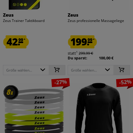
Zeus
Zeus
Zeus Trainer Taktikboard
Zeus professionelle Massageliege
42.
199.
99
99
*
*
1
statt
299,99 €
Du sparst:
100,00 €
Größe wählen...
Größe wählen...
-27%
-52%
8
8
x
x