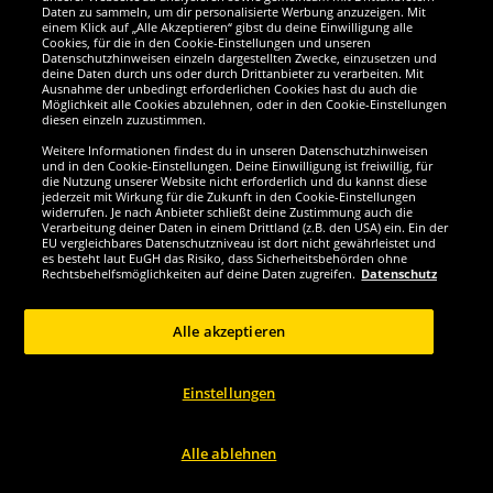
Zeus
Zeus
Daten zu sammeln, um dir personalisierte Werbung anzuzeigen. Mit
Zeus Profi Chronometer Sport
Zeus Ball Luftdruckmesser
einem Klick auf „Alle Akzeptieren“ gibst du deine Einwilligung alle
Stoppuhr
Manometer
Cookies, für die in den Cookie-Einstellungen und unseren
Datenschutzhinweisen einzeln dargestellten Zwecke, einzusetzen und
deine Daten durch uns oder durch Drittanbieter zu verarbeiten. Mit
16.
9.
Ausnahme der unbedingt erforderlichen Cookies hast du auch die
99
99
*
*
Möglichkeit alle Cookies abzulehnen, oder in den Cookie-Einstellungen
diesen einzeln zuzustimmen.
1
1
statt
32,99 €
statt
14,99 €
Weitere Informationen findest du in unseren Datenschutzhinweisen
Du sparst:
16,00 €
Du sparst:
5,00 €
und in den Cookie-Einstellungen. Deine Einwilligung ist freiwillig, für
die Nutzung unserer Website nicht erforderlich und du kannst diese
jederzeit mit Wirkung für die Zukunft in den Cookie-Einstellungen
Größe wählen...
Größe wählen...
widerrufen. Je nach Anbieter schließt deine Zustimmung auch die
Verarbeitung deiner Daten in einem Drittland (z.B. den USA) ein. Ein der
EU vergleichbares Datenschutzniveau ist dort nicht gewährleistet und
-38%
es besteht laut EuGH das Risiko, dass Sicherheitsbehörden ohne
Rechtsbehelfsmöglichkeiten auf deine Daten zugreifen.
Datenschutz
5
5
x
x
Alle akzeptieren
Einstellungen
Alle ablehnen
Zeus
Zeus