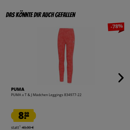
Das könnte dir auch gefallen
-78%
PUMA
PUMA x T & J Mädchen Leggings 834977-22
8.
99
1
statt
40,00 €