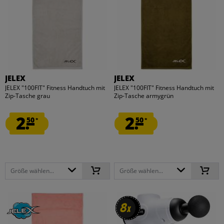
JELEX
JELEX
JELEX "100FIT" Fitness Handtuch mit
JELEX "100FIT" Fitness Handtuch mit
Zip-Tasche grau
Zip-Tasche armygrün
2.
2.
50
50
*
*
Größe wählen...
Größe wählen...
8
8
x
x