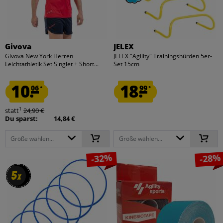
Givova
JELEX
Givova New York Herren
JELEX "Agility" Trainingshürden 5er-
Leichtathletik Set Singlet + Short...
Set 15cm
10.
18.
06
99
*
*
1
statt
24,90 €
Du sparst:
14,84 €
Größe wählen...
Größe wählen...
-32%
-28%
5
5
x
x