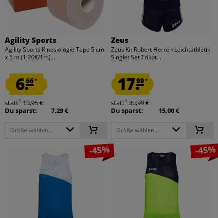
Agility Sports
Zeus
Agility Sports Kinesiologie Tape 5 cm
Zeus Kit Robert Herren Leichtathletik
x 5 m (1,20€/1m)...
Singlet Set Trikot...
6.
17.
66
99
*
*
1
1
statt
13,95 €
statt
32,99 €
Du sparst:
7,29 €
Du sparst:
15,00 €
Größe wählen...
Größe wählen...
-45%
-45%