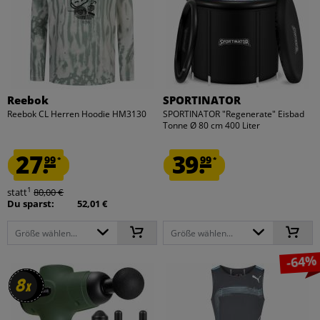
Reebok
SPORTINATOR
Reebok CL Herren Hoodie HM3130
SPORTINATOR "Regenerate" Eisbad
Tonne Ø 80 cm 400 Liter
27.
39.
99
99
*
*
1
statt
80,00 €
Du sparst:
52,01 €
Größe wählen...
Größe wählen...
-64%
8
8
x
x