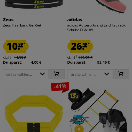
Zeus
adidas
Zeus Haarband 8er-Set
adidas Adizero Avanti Leichtathletik
Schuhe EG6189
10.
26.
99
49
*
*
1
1
statt
14,99 €
statt
119,95 €
Du sparst:
4,00 €
Du sparst:
93,46 €
Größe wählen...
Größe wählen...
-41%
13
13
x
x