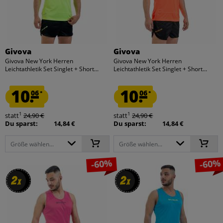
Givova
Givova
Givova New York Herren
Givova New York Herren
Leichtathletik Set Singlet + Short...
Leichtathletik Set Singlet + Short...
10.
10.
06
06
*
*
1
1
statt
24,90 €
statt
24,90 €
Du sparst:
14,84 €
Du sparst:
14,84 €
Größe wählen...
Größe wählen...
-60%
-60%
2
2
2
2
x
x
x
x