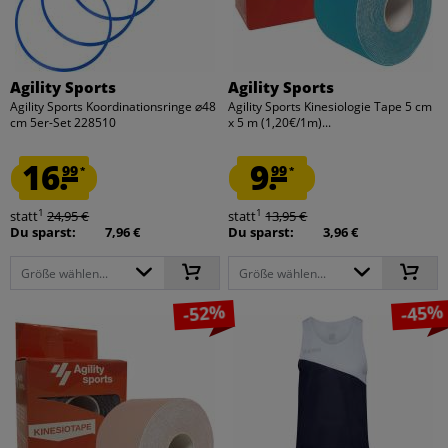
Agility Sports
Agility Sports
Agility Sports Koordinationsringe ⌀48
Agility Sports Kinesiologie Tape 5 cm
cm 5er-Set 228510
x 5 m (1,20€/1m)...
16.
9.
99
99
*
*
1
1
statt
24,95 €
statt
13,95 €
Du sparst:
7,96 €
Du sparst:
3,96 €
Größe wählen...
Größe wählen...
-52%
-45%