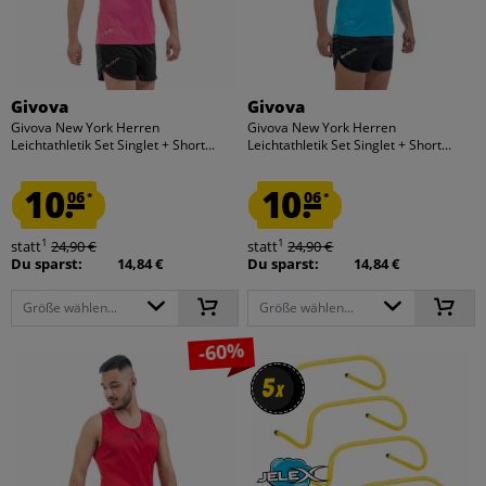
Givova
Givova
Givova New York Herren
Givova New York Herren
Leichtathletik Set Singlet + Short...
Leichtathletik Set Singlet + Short...
10.
10.
06
06
*
*
1
1
statt
24,90 €
statt
24,90 €
Du sparst:
14,84 €
Du sparst:
14,84 €
Größe wählen...
Größe wählen...
-60%
5
5
x
x