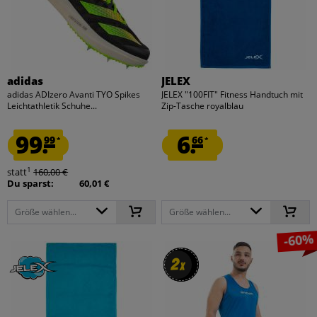
adidas
JELEX
adidas ADIzero Avanti TYO Spikes
JELEX "100FIT" Fitness Handtuch mit
Leichtathletik Schuhe...
Zip-Tasche royalblau
99.
6.
99
66
*
*
1
statt
160,00 €
Du sparst:
60,01 €
Größe wählen...
Größe wählen...
-60%
2
2
x
x