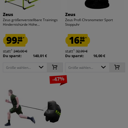
Zeus
Zeus
Zeus größenverstellbare Trainings
Zeus Profi Chronometer Sport
Hindernishürde Höhe...
Stoppuhr
99.
16.
99
99
*
*
1
1
statt
240,00 €
statt
32,99 €
Du sparst:
140,01 €
Du sparst:
16,00 €
Größe wählen...
Größe wählen...
-47%