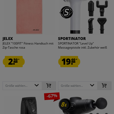
JELEX
SPORTINATOR
JELEX "100FIT" Fitness Handtuch mit
SPORTINATOR "Level Up"
Zip-Tasche rosa
Massagepistole inkl. Zubehör weiß
2.
19.
50
60
*
*
Größe wählen...
Größe wählen...
-67%
8
8
x
x