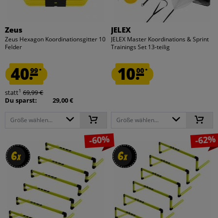
Zeus
JELEX
Zeus Hexagon Koordinationsgitter 10
JELEX Master Koordinations & Sprint
Felder
Trainings Set 13-teilig
40.
10.
99
00
*
*
1
statt
69,99 €
Du sparst:
29,00 €
Größe wählen...
Größe wählen...
-60%
-62%
6
6
6
6
x
x
x
x