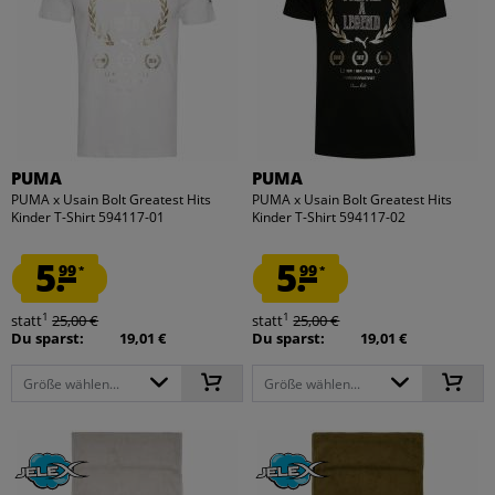
PUMA
PUMA
PUMA x Usain Bolt Greatest Hits
PUMA x Usain Bolt Greatest Hits
Kinder T-Shirt 594117-01
Kinder T-Shirt 594117-02
5.
5.
99
99
*
*
1
1
statt
25,00 €
statt
25,00 €
Du sparst:
19,01 €
Du sparst:
19,01 €
Größe wählen...
Größe wählen...