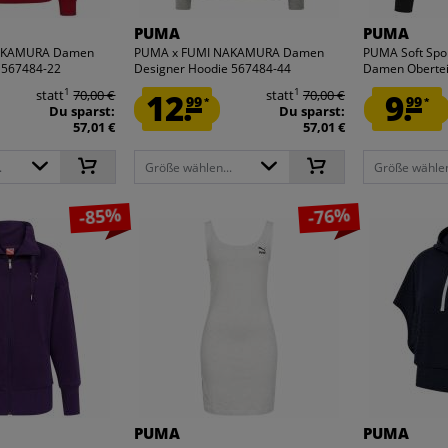
PUMA
PUMA
AKAMURA Damen
PUMA x FUMI NAKAMURA Damen
PUMA Soft Spor
 567484-22
Designer Hoodie 567484-44
Damen Obertei
1
1
statt
70,00 €
12.
statt
70,00 €
9.
99
99
*
*
Du sparst:
Du sparst:
57,01 €
57,01 €
.
Größe wählen...
Größe wählen
-85%
-76%
PUMA
PUMA