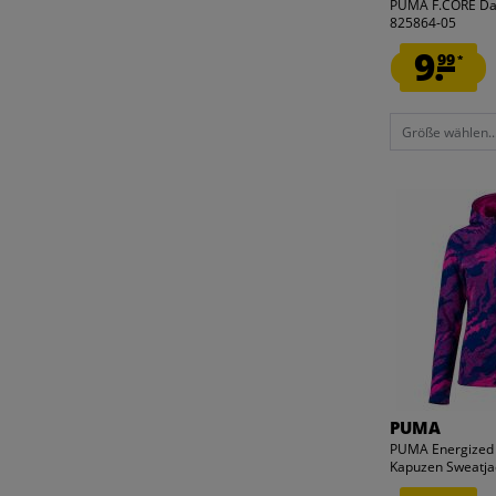
PUMA F.CORE Da
825864-05
9.
99
*
Größe wählen..
PUMA
PUMA Energized 
Kapuzen Sweatjac