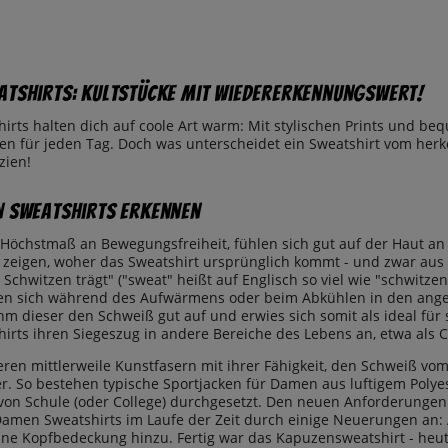
tshirts: Kultstücke mit Wiedererkennungswert!
rts halten dich auf coole Art warm: Mit stylischen Prints und be
ken für jeden Tag. Doch was unterscheidet ein Sweatshirt vom her
zien!
 Sweatshirts erkennen
 Höchstmaß an Bewegungsfreiheit, fühlen sich gut auf der Haut an 
 zeigen, woher das Sweatshirt ursprünglich kommt - und zwar aus de
chwitzen trägt" ("sweat" heißt auf Englisch so viel wie "schwitzen"
ten sich während des Aufwärmens oder beim Abkühlen in den ange
m dieser den Schweiß gut auf und erwies sich somit als ideal für 
rts ihren Siegeszug in andere Bereiche des Lebens an, etwa als C
ieren mittlerweile Kunstfasern mit ihrer Fähigkeit, den Schweiß v
. So bestehen typische Sportjacken für Damen aus luftigem Polyest
 von Schule (oder College) durchgesetzt. Den neuen Anforderungen 
Damen Sweatshirts im Laufe der Zeit durch einige Neuerungen an: 
ne Kopfbedeckung hinzu. Fertig war das Kapuzensweatshirt - heut