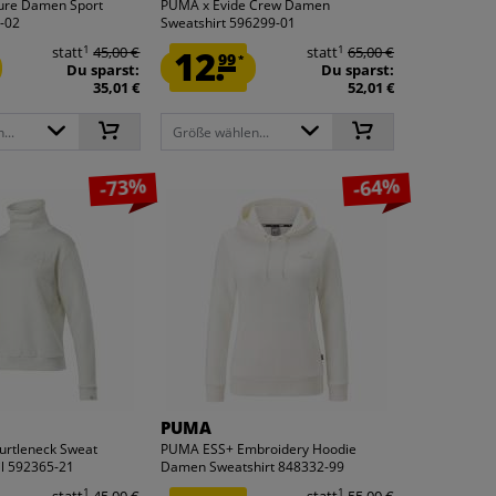
ure Damen Sport
PUMA x Evide Crew Damen
-02
Sweatshirt 596299-01
1
1
statt
45,00 €
12.
statt
65,00 €
99
*
Du sparst:
Du sparst:
35,01 €
52,01 €
...
Größe wählen...
-73%
-64%
PUMA
urtleneck Sweat
PUMA ESS+ Embroidery Hoodie
l 592365-21
Damen Sweatshirt 848332-99
1
1
statt
45,00 €
statt
55,00 €