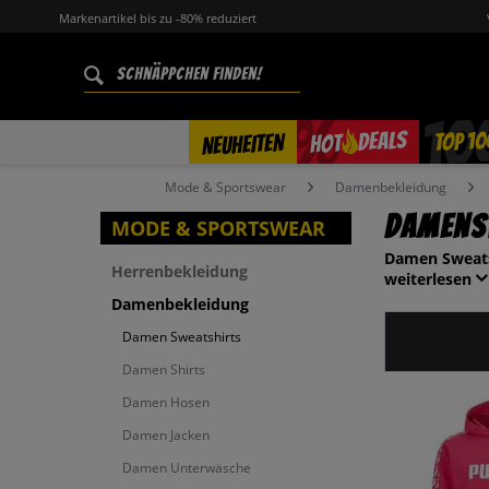
Markenartikel bis zu -80% reduziert
%
TOP 10
DEALS
NEUHEITEN
HOT
Mode & Sportswear
Damenbekleidung
Damens
MODE & SPORTSWEAR
Damen Sweats
Herrenbekleidung
weiterlesen
Damenbekleidung
Damen Sweatshirts
Damen Shirts
Damen Hosen
Damen Jacken
Damen Unterwäsche