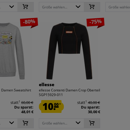
.
Größe wählen...
Größe wählen
-80%
-75%
ellesse
 Damen Sweatshirt
ellesse Contenti Damen Crop Oberteil
SGP15929-011
1
1
statt
60,00 €
10.
statt
40,00 €
00
*
Du sparst:
Du sparst:
48,01 €
30,00 €
.
Größe wählen...