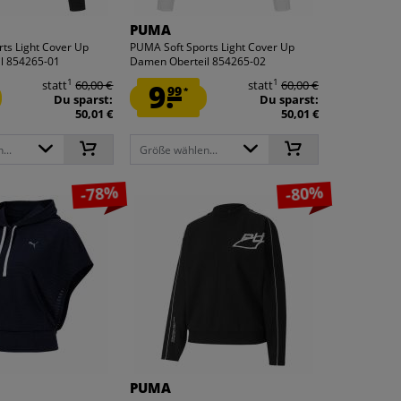
PUMA
ts Light Cover Up
PUMA Soft Sports Light Cover Up
l 854265-01
Damen Oberteil 854265-02
1
1
statt
60,00 €
9.
statt
60,00 €
99
*
Du sparst:
Du sparst:
50,01 €
50,01 €
...
Größe wählen...
-78%
-80%
PUMA