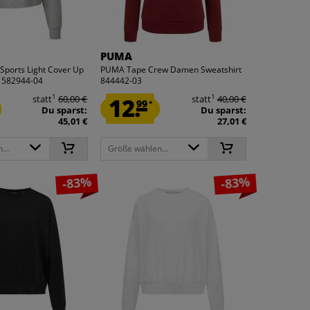
PUMA
ports Light Cover Up
PUMA Tape Crew Damen Sweatshirt
 582944-04
844442-03
1
1
statt
60,00 €
12.
statt
40,00 €
99
*
Du sparst:
Du sparst:
45,01 €
27,01 €
...
Größe wählen...
-83%
-83%