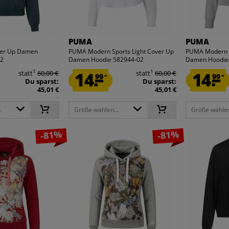
PUMA
PUMA
ver Up Damen
PUMA Modern Sports Light Cover Up
PUMA Modern S
02
Damen Hoodie 582944-02
Damen Hoodie
1
1
statt
60,00 €
14.
statt
60,00 €
14.
99
99
*
*
Du sparst:
Du sparst:
45,01 €
45,01 €
.
Größe wählen...
Größe wählen
-81%
-81%