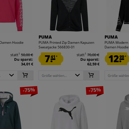
PUMA
PUMA
 Damen Hoodie
PUMA Printed Zip Damen Kapuzen
PUMA Modern S
Sweatjacke 566830-01
Damen Hoodie
1
1
statt
50,00 €
7.
statt
70,00 €
12.
41
99
*
*
Du sparst:
Du sparst:
34,01 €
62,59 €
.
Größe wählen...
Größe wählen
-75%
-75%