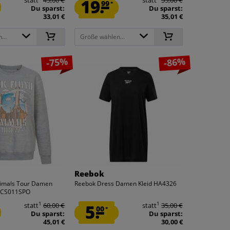
19.
99
*
Du sparst:
Du sparst:
33,01 €
35,01 €
...
Größe wählen...
-75%
-86%
Reebok
imals Tour Damen
Reebok Dress Damen Kleid HA4326
DLCS011SPO
1
1
statt
60,00 €
5.
statt
35,00 €
00
*
Du sparst:
Du sparst:
45,01 €
30,00 €