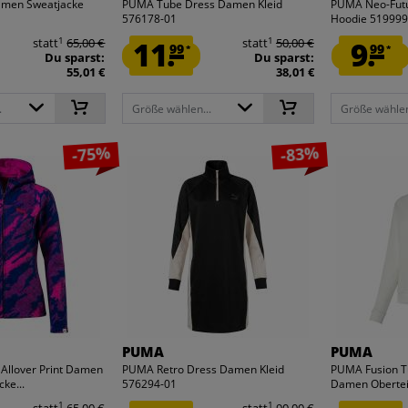
men Sweatjacke
PUMA Tube Dress Damen Kleid
PUMA Neo-Fut
576178-01
Hoodie 519999
1
1
statt
65,00 €
11.
statt
50,00 €
9.
99
99
*
*
Du sparst:
Du sparst:
55,01 €
38,01 €
.
Größe wählen...
Größe wählen
-75%
-83%
PUMA
PUMA
Allover Print Damen
PUMA Retro Dress Damen Kleid
PUMA Fusion T
ke...
576294-01
Damen Obertei
1
1
statt
65,00 €
statt
90,00 €