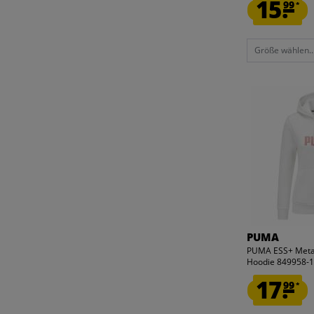
15.
99
*
Größe wählen..
PUMA
PUMA ESS+ Meta
Hoodie 849958-
17.
99
*