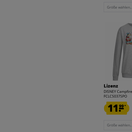
Größe wählen..
Lizenz
DISNEY Campfire
FCLCS037SPO
11.
99
*
Größe wählen..