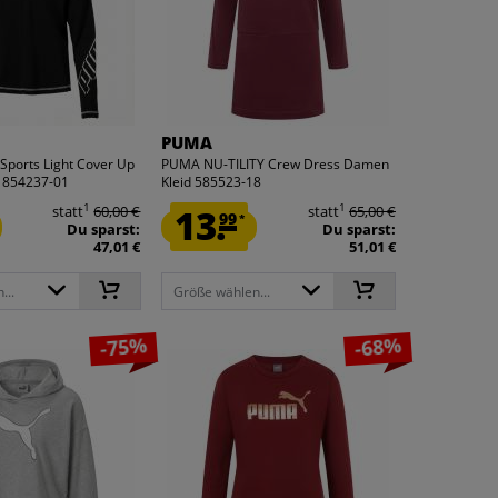
PUMA
ports Light Cover Up
PUMA NU-TILITY Crew Dress Damen
 854237-01
Kleid 585523-18
1
1
statt
60,00 €
13.
statt
65,00 €
99
*
Du sparst:
Du sparst:
47,01 €
51,01 €
...
Größe wählen...
-75%
-68%