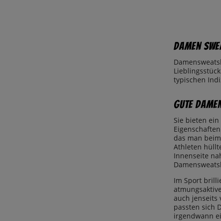
Damen Swea
Damensweatshi
Lieblingsstüc
typischen Indi
Gute Damen
Sie bieten ein
Eigenschaften
das man beim S
Athleten hüll
Innenseite nah
Damensweatshi
Im Sport brill
atmungsaktiver
auch jenseits
passten sich 
irgendwann ei