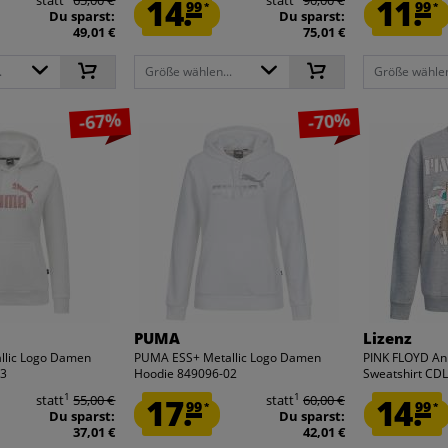
14.
11.
99
99
*
*
Du sparst:
Du sparst:
49,01 €
75,01 €
.
Größe wählen...
Größe wählen
-67%
-70%
PUMA
Lizenz
llic Logo Damen
PUMA ESS+ Metallic Logo Damen
PINK FLOYD An
13
Hoodie 849096-02
Sweatshirt C
1
1
statt
55,00 €
17.
statt
60,00 €
14.
99
99
*
*
Du sparst:
Du sparst:
37,01 €
42,01 €