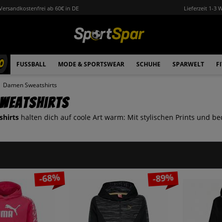
Versandkostenfrei ab 60€ in DE
Lieferzeit 1-3 
0
FUSSBALL
MODE & SPORTSWEAR
SCHUHE
SPARWELT
F
Damen Sweatshirts
weatshirts
hirts
halten dich auf coole Art warm: Mit stylischen Prints und 
-68%
-89%