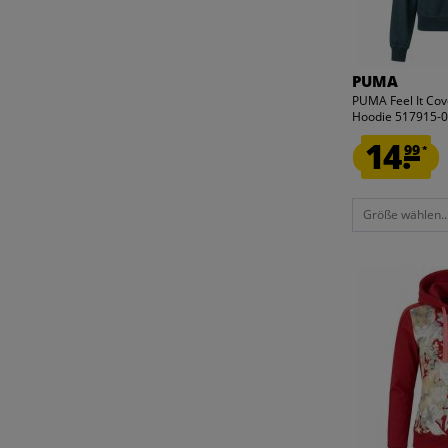
SCHLIESSEN
PUMA
PUMA Feel It Co
Hoodie 517915-
14.
99
*
Größe wählen..