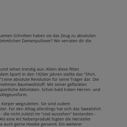
quemen Schnitten haben sie das Zeug zu absoluten
kömmlichen Damenpullover? Wir verraten dir die
und sehen trendig aus: Allein diese fitten
m Sport! In den 1920er Jahren stellte das "Shirt,
) eine absolute Revolution für seine Träger dar. Die
nehmen Baumwollstoff. Mit seiner geflockten
sportliche Aktivitäten. Schon bald traten Herren- und
ollegeuniform.
om Körper wegzuleiten. Sie sind zudem
er. Für den Alltag allerdings hat sich das Sweatshirt
- die nicht zuletzt im "cool aussehen" bestanden -
Als eine Art Nebenprodukt fügten die Hersteller
e auch gerne Hoodie genannt. Ein weiterer