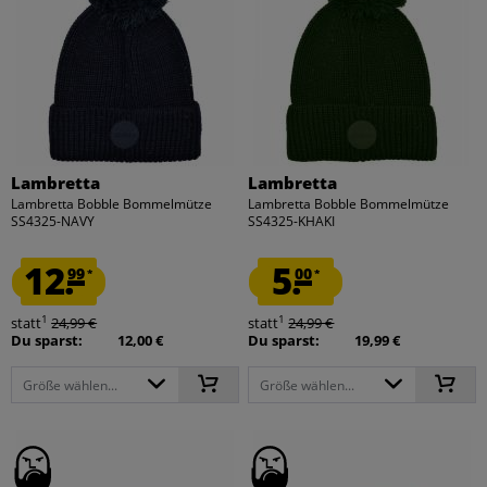
Lambretta
Lambretta
Lambretta Bobble Bommelmütze
Lambretta Bobble Bommelmütze
SS4325-NAVY
SS4325-KHAKI
12.
5.
99
00
*
*
1
1
statt
24,99 €
statt
24,99 €
Du sparst:
12,00 €
Du sparst:
19,99 €
Größe wählen...
Größe wählen...