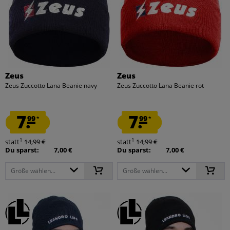
Zeus
Zeus
Zeus Zuccotto Lana Beanie navy
Zeus Zuccotto Lana Beanie rot
7.
7.
99
99
*
*
1
1
statt
14,99 €
statt
14,99 €
Du sparst:
7,00 €
Du sparst:
7,00 €
Größe wählen...
Größe wählen...