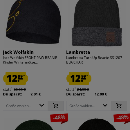
Jack Wolfskin
Lambretta
Jack Wolfskin FRONT PAW BEANIE
Lambretta Turn Up Beanie SS1207-
Kinder Wintermütze...
BLK/CHAR
12.
12.
99
99
*
*
1
1
statt
20,00 €
statt
24,99 €
Du sparst:
7,01 €
Du sparst:
12,00 €
Größe wählen...
Größe wählen...
-48%
-48%