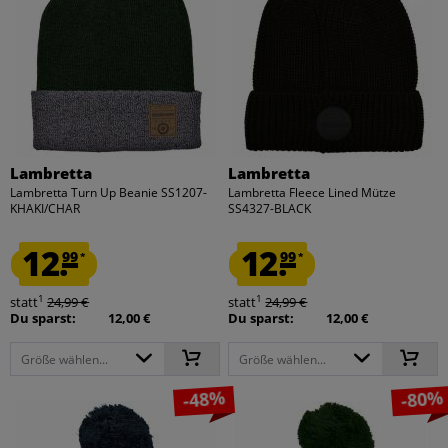
Lambretta
Lambretta
Lambretta Turn Up Beanie SS1207-
Lambretta Fleece Lined Mütze
KHAKI/CHAR
SS4327-BLACK
12.
12.
99
99
*
*
1
1
statt
24,99 €
statt
24,99 €
Du sparst:
12,00 €
Du sparst:
12,00 €
Größe wählen...
Größe wählen...
-48%
-80%