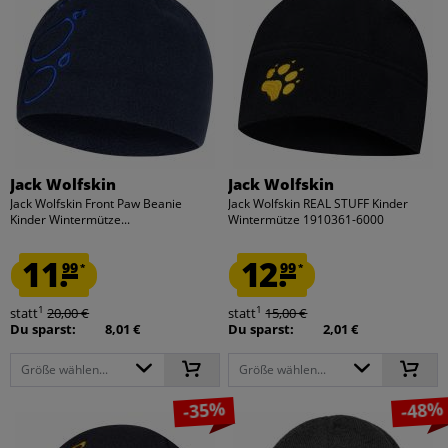
Jack Wolfskin
Jack Wolfskin
Jack Wolfskin Front Paw Beanie
Jack Wolfskin REAL STUFF Kinder
Kinder Wintermütze...
Wintermütze 1910361-6000
11.
12.
99
99
*
*
1
1
statt
20,00 €
statt
15,00 €
Du sparst:
8,01 €
Du sparst:
2,01 €
Größe wählen...
Größe wählen...
-35%
-48%