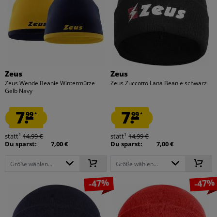
Zeus
Zeus
Zeus Wende Beanie Wintermütze
Zeus Zuccotto Lana Beanie schwarz
Gelb Navy
7.
7.
99
99
*
*
1
1
statt
14,99 €
statt
14,99 €
Du sparst:
7,00 €
Du sparst:
7,00 €
Größe wählen...
Größe wählen...
-47%
-47%