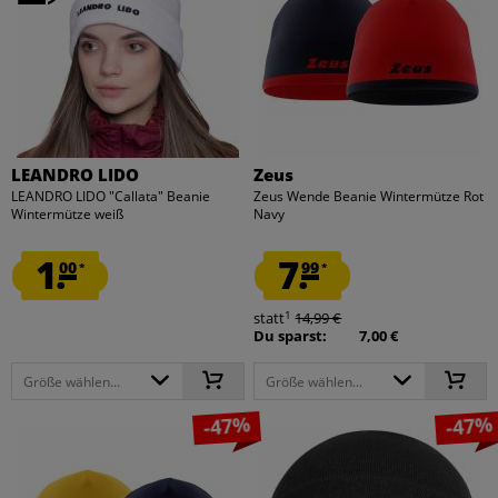
LEANDRO LIDO
Zeus
LEANDRO LIDO "Callata" Beanie
Zeus Wende Beanie Wintermütze Rot
Wintermütze weiß
Navy
1.
7.
00
99
*
*
1
statt
14,99 €
Du sparst:
7,00 €
Größe wählen...
Größe wählen...
-47%
-47%