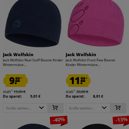
Jack Wolfskin
Jack Wolfskin
Jack Wolfskin Real Stuff Beanie Kinder
Jack Wolfskin Front Paw Beanie
Wintermütze...
Kinder Wintermütze...
9.
11.
99
99
*
*
1
1
statt
15,00 €
statt
20,00 €
Du sparst:
5,01 €
Du sparst:
8,01 €
Größe wählen...
Größe wählen...
-40%
-13%