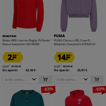
macron
PUMA
Wales WRU macron Rugby XV Kinder
PUMA Classics GRL Crew FL
Fleece Sweatshirt 58140006
Mädchen Sweatshirt 670320-61
2.
14.
64
99
*
*
1
1
statt
45,00 €
statt
40,00 €
Du sparst:
42,36 €
Du sparst:
25,01 €
Größe wählen...
Größe wählen...
-83%
-93%