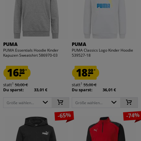
PUMA
PUMA
PUMA Essentials Hoodie Kinder
PUMA Classics Logo Kinder Hoodie
Kapuzen Sweatshirt 586970-03
539527-18
16.
18.
99
99
*
*
1
1
statt
50,00 €
statt
55,00 €
Du sparst:
33,01 €
Du sparst:
36,01 €
Größe wählen...
Größe wählen...
-65%
-74%