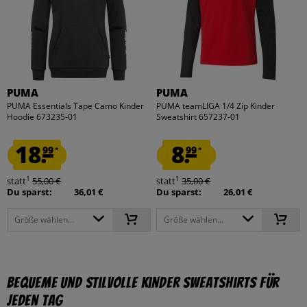
PUMA
PUMA
PUMA Essentials Tape Camo Kinder
PUMA teamLIGA 1/4 Zip Kinder
Hoodie 673235-01
Sweatshirt 657237-01
18.
8.
99
99
*
*
1
1
statt
55,00 €
statt
35,00 €
Du sparst:
36,01 €
Du sparst:
26,01 €
Größe wählen...
Größe wählen...
Bequeme und Stilvolle Kinder Sweatshirts für
Jeden Tag