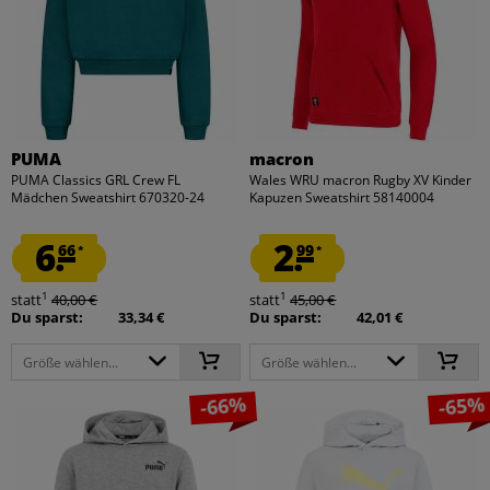
PUMA
macron
PUMA Classics GRL Crew FL
Wales WRU macron Rugby XV Kinder
Mädchen Sweatshirt 670320-24
Kapuzen Sweatshirt 58140004
6.
2.
66
99
*
*
1
1
statt
40,00 €
statt
45,00 €
Du sparst:
33,34 €
Du sparst:
42,01 €
Größe wählen...
Größe wählen...
-66%
-65%