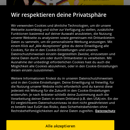
Wir respektieren deine Privatsphäre
Wir verwenden Cookies und ähnliche Technologien, um dir unsere
Webseite zuverlässig und sicher zur Verfügung zu stellen, zusätzliche
Funktionen basierend auf deiner Auswahl anzubieten, die Nutzung
Wir sind ausgezeichnet
unserer Webseite zu analysieren sowie gemeinsam mit Drittanbietern
Daten zu sammeln, um dir personalisierte Werbung anzuzeigen. Mit
einem Klick auf „Alle Akzeptieren“ gibst du deine Einwilligung alle
Cookies, für die in den Cookie-Einstellungen und unseren
Datenschutzhinweisen einzeln dargestellten Zwecke, einzusetzen und
deine Daten durch uns oder durch Drittanbieter zu verarbeiten. Mit
Ausnahme der unbedingt erforderlichen Cookies hast du auch die
Möglichkeit alle Cookies abzulehnen, oder in den Cookie-Einstellungen
diesen einzeln zuzustimmen.
Weitere Informationen findest du in unseren Datenschutzhinweisen
und in den Cookie-Einstellungen. Deine Einwilligung ist freiwillig, für
die Nutzung unserer Website nicht erforderlich und du kannst diese
jederzeit mit Wirkung für die Zukunft in den Cookie-Einstellungen
widerrufen. Je nach Anbieter schließt deine Zustimmung auch die
Verarbeitung deiner Daten in einem Drittland (z.B. den USA) ein. Ein der
Werde SportSpar-Fan!
EU vergleichbares Datenschutzniveau ist dort nicht gewährleistet und
es besteht laut EuGH das Risiko, dass Sicherheitsbehörden ohne
Rechtsbehelfsmöglichkeiten auf deine Daten zugreifen.
Datenschutz
Alle akzeptieren