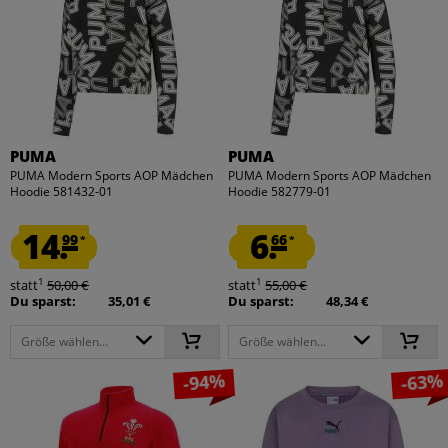
PUMA
PUMA
PUMA Modern Sports AOP Mädchen
PUMA Modern Sports AOP Mädchen
Hoodie 581432-01
Hoodie 582779-01
14.
6.
99
66
*
*
1
1
statt
50,00 €
statt
55,00 €
Du sparst:
35,01 €
Du sparst:
48,34 €
Größe wählen...
Größe wählen...
-94%
-63%