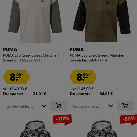
PUMA
PUMA
PUMA Evo Crew Sweat Mädchen
PUMA Evo Crew Sweat Mädchen
Sweatshirt 592677-21
Sweatshirt 592677-14
8.
8.
99
99
*
*
1
1
statt
40,00 €
statt
45,00 €
Du sparst:
31,01 €
Du sparst:
36,01 €
Größe wählen...
Größe wählen...
-70%
-88%