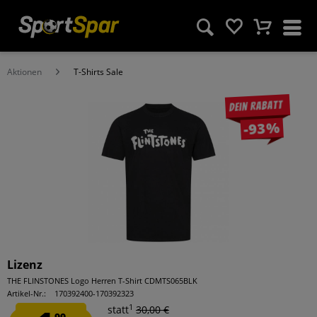
Aktionen
T-Shirts Sale
Dein Rabatt
-93%
Lizenz
THE FLINSTONES Logo Herren T-Shirt CDMTS065BLK
Artikel-Nr.:
170392400-170392323
1
statt
30,00 €
99