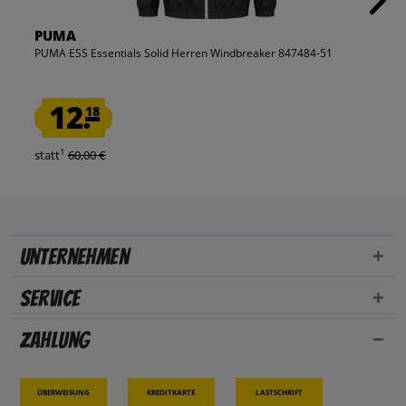
PUMA
PUMA ESS Essentials Solid Herren Windbreaker 847484-51
12.
18
1
statt
60,00 €
Unternehmen
Service
Zahlung
Überweisung
Kreditkarte
Lastschrift