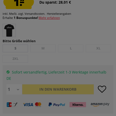
1.
Du sparst: 28,01 €
inkl. MwSt.
zzgl. Versandkosten.
Herstellerangaben
Erhalte
1 Bonuspunkte!
Mehr erfahren
Bitte Größe wählen
S
M
L
XL
2XL
Sofort versandfertig, Lieferzeit 1-3 Werktage innerhalb
DE
IN DEN
WARENKORB