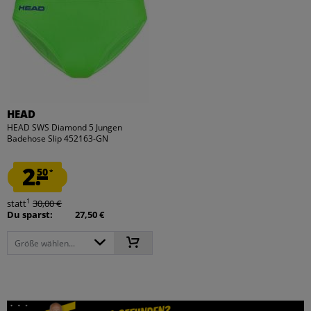
HEAD
HEAD SWS Diamond 5 Jungen
Badehose Slip 452163-GN
2.
50
*
1
statt
30,00 €
Du sparst:
27,50 €
Größe wählen...