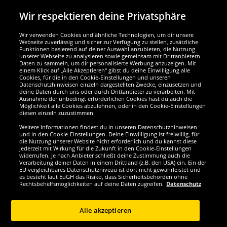
Wir respektieren deine Privatsphäre
Wir verwenden Cookies und ähnliche Technologien, um dir unsere
Webseite zuverlässig und sicher zur Verfügung zu stellen, zusätzliche
Funktionen basierend auf deiner Auswahl anzubieten, die Nutzung
Wir sind ausgezeichnet
unserer Webseite zu analysieren sowie gemeinsam mit Drittanbietern
Daten zu sammeln, um dir personalisierte Werbung anzuzeigen. Mit
einem Klick auf „Alle Akzeptieren“ gibst du deine Einwilligung alle
Cookies, für die in den Cookie-Einstellungen und unseren
Datenschutzhinweisen einzeln dargestellten Zwecke, einzusetzen und
deine Daten durch uns oder durch Drittanbieter zu verarbeiten. Mit
Ausnahme der unbedingt erforderlichen Cookies hast du auch die
Möglichkeit alle Cookies abzulehnen, oder in den Cookie-Einstellungen
diesen einzeln zuzustimmen.
Weitere Informationen findest du in unseren Datenschutzhinweisen
und in den Cookie-Einstellungen. Deine Einwilligung ist freiwillig, für
die Nutzung unserer Website nicht erforderlich und du kannst diese
jederzeit mit Wirkung für die Zukunft in den Cookie-Einstellungen
widerrufen. Je nach Anbieter schließt deine Zustimmung auch die
Verarbeitung deiner Daten in einem Drittland (z.B. den USA) ein. Ein der
Werde SportSpar-Fan!
EU vergleichbares Datenschutzniveau ist dort nicht gewährleistet und
es besteht laut EuGH das Risiko, dass Sicherheitsbehörden ohne
Rechtsbehelfsmöglichkeiten auf deine Daten zugreifen.
Datenschutz
Alle akzeptieren
Copyright © 2024 Sportspar GmbH, Gustav-Adolf-Ring 7, 04838 Eilenburg DE -