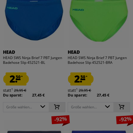
HEAD
HEAD
HEAD SWS Ninja Brief 7 PBT Jungen
HEAD SWS Ninja Brief 7 PBT Jungen
Badehose Slip 452521-BL
Badehose Slip 452521-BRA
2.
2.
50
50
*
*
1
1
statt
29,95 €
statt
29,95 €
Du sparst:
27,45 €
Du sparst:
27,45 €
Größe wählen...
Größe wählen...
-92%
-92%