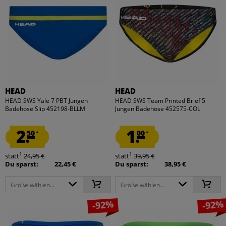
HEAD
HEAD
HEAD SWS Yale 7 PBT Jungen
HEAD SWS Team Printed Brief 5
Badehose Slip 452198-BLLM
Jungen Badehose 452575-COL
2.
1.
50
00
*
*
1
1
statt
24,95 €
statt
39,95 €
Du sparst:
22,45 €
Du sparst:
38,95 €
Größe wählen...
Größe wählen...
-92%
-92%