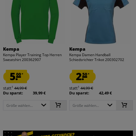
Kempa
Kempa
Kempa Player Training Top Herren
Kempa Damen Handball
Sweatshirt 200362907
Schiedsrichter Trikot 200302702
5.
2.
00
50
*
*
1
1
statt
44,99 €
statt
44,99 €
Du sparst:
39,99 €
Du sparst:
42,49 €
Größe wählen...
Größe wählen...