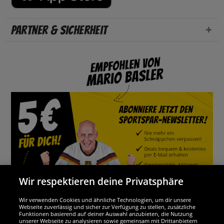
Partner & Sicherheit
Wir respektieren deine Privatsphäre
Wir verwenden Cookies und ähnliche Technologien, um dir unsere
Webseite zuverlässig und sicher zur Verfügung zu stellen, zusätzliche
Funktionen basierend auf deiner Auswahl anzubieten, die Nutzung
Wir sind ausgezeichnet
unserer Webseite zu analysieren sowie gemeinsam mit Drittanbietern