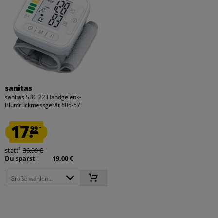
sanitas
sanitas SBC 22 Handgelenk-
Blutdruckmessgerät 605-57
17.
99
*
1
statt
36,99 €
Du sparst:
19,00 €
Größe wählen...