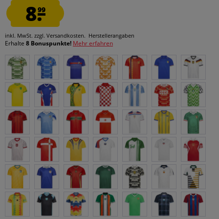
8.
99
inkl. MwSt.
zzgl. Versandkosten.
Herstellerangaben
Erhalte
8 Bonuspunkte!
Mehr erfahren