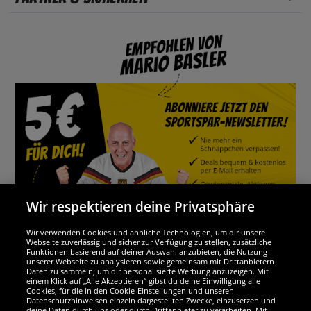
Wir respektieren deine Privatsphäre
Wir verwenden Cookies und ähnliche Technologien, um dir unsere
Webseite zuverlässig und sicher zur Verfügung zu stellen, zusätzliche
Funktionen basierend auf deiner Auswahl anzubieten, die Nutzung
Wir sind ausgezeichnet
unserer Webseite zu analysieren sowie gemeinsam mit Drittanbietern
Daten zu sammeln, um dir personalisierte Werbung anzuzeigen. Mit
einem Klick auf „Alle Akzeptieren“ gibst du deine Einwilligung alle
Cookies, für die in den Cookie-Einstellungen und unseren
Datenschutzhinweisen einzeln dargestellten Zwecke, einzusetzen und
deine Daten durch uns oder durch Drittanbieter zu verarbeiten. Mit