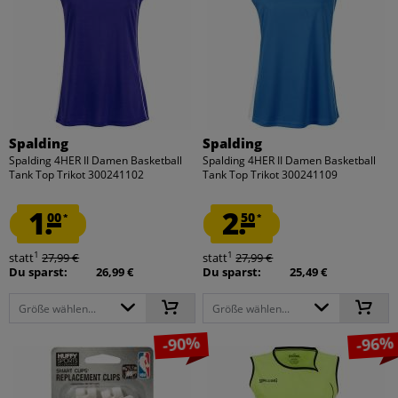
Spalding
Spalding
Spalding 4HER II Damen Basketball
Spalding 4HER II Damen Basketball
Tank Top Trikot 300241102
Tank Top Trikot 300241109
1.
2.
00
50
*
*
1
1
statt
27,99 €
statt
27,99 €
Du sparst:
26,99 €
Du sparst:
25,49 €
Größe wählen...
Größe wählen...
-90%
-96%