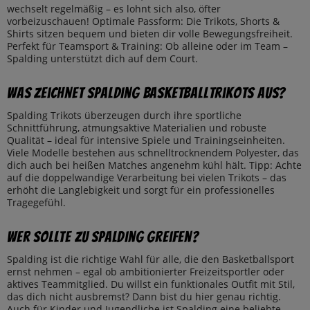
wechselt regelmäßig – es lohnt sich also, öfter
vorbeizuschauen! Optimale Passform: Die Trikots, Shorts &
Shirts sitzen bequem und bieten dir volle Bewegungsfreiheit.
Perfekt für Teamsport & Training: Ob alleine oder im Team –
Spalding unterstützt dich auf dem Court.
Was zeichnet Spalding Basketballtrikots aus?
Spalding Trikots überzeugen durch ihre sportliche
Schnittführung, atmungsaktive Materialien und robuste
Qualität – ideal für intensive Spiele und Trainingseinheiten.
Viele Modelle bestehen aus schnelltrocknendem Polyester, das
dich auch bei heißen Matches angenehm kühl hält. Tipp: Achte
auf die doppelwandige Verarbeitung bei vielen Trikots – das
erhöht die Langlebigkeit und sorgt für ein professionelles
Tragegefühl.
Wer sollte zu Spalding greifen?
Spalding ist die richtige Wahl für alle, die den Basketballsport
ernst nehmen – egal ob ambitionierter Freizeitsportler oder
aktives Teammitglied. Du willst ein funktionales Outfit mit Stil,
das dich nicht ausbremst? Dann bist du hier genau richtig.
Auch für Kinder und Jugendliche ist Spalding eine beliebte