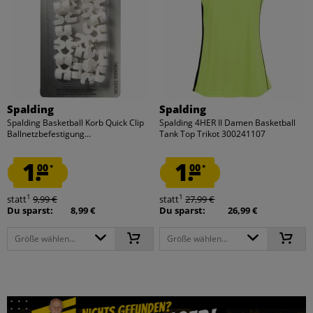
Spalding
Spalding
Spalding Basketball Korb Quick Clip
Spalding 4HER II Damen Basketball
Ballnetzbefestigung...
Tank Top Trikot 300241107
1.
1.
00
00
*
*
1
1
statt
9,99 €
statt
27,99 €
Du sparst:
8,99 €
Du sparst:
26,99 €
Größe wählen...
Größe wählen...