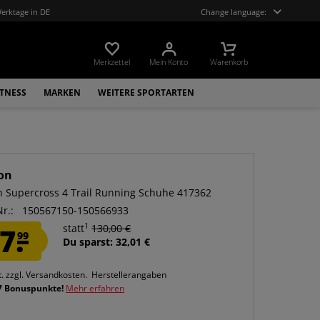
Werktage in DE
Change language:
Merkzettel
Mein Konto
Warenkorb
ITNESS
MARKEN
WEITERE SPORTARTEN
on
 Supercross 4 Trail Running Schuhe 417362
Nr.:
150567150-150566933
1
7.
statt
130,00 €
99
Du sparst: 32,01 €
t.
zzgl. Versandkosten.
Herstellerangaben
7 Bonuspunkte!
Mehr erfahren