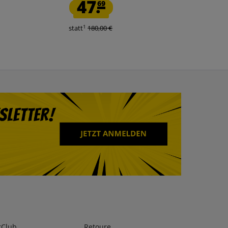
47.
79.
69
99
1
1
statt
180,00 €
statt
110,00 €
rClub
Retoure