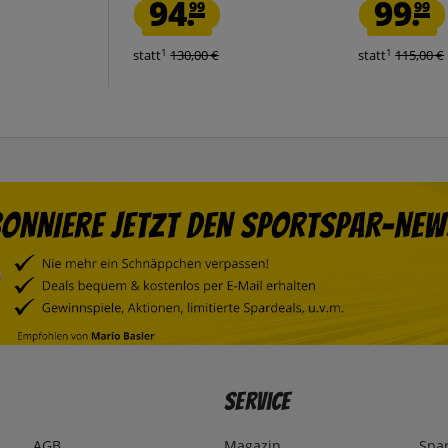
94.
99.
99
99
1
1
statt
130,00 €
statt
115,00 €
Service
AGB
Magazin
Spa