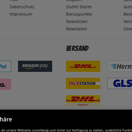
Datenschutz
Outlet Stores
Gut
Impressum
Bonuspunkte
Best
Newsticker
Ver
Newsletter
Sit
Versand
phäre
nd ausgezeichnet
W
ir unsere Webseite zuverlässig und sicher zur Verfügung zu stellen, zusätzliche Funk