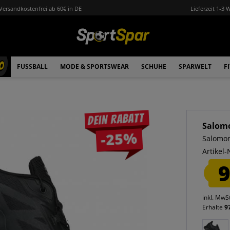
Versandkostenfrei ab 60€ in DE
Lieferzeit 1-3 
0
FUSSBALL
MODE & SPORTSWEAR
SCHUHE
SPARWELT
F
Dein Rabatt
Salom
-25%
Salomon
Artikel-
9
inkl. MwS
Erhalte
9