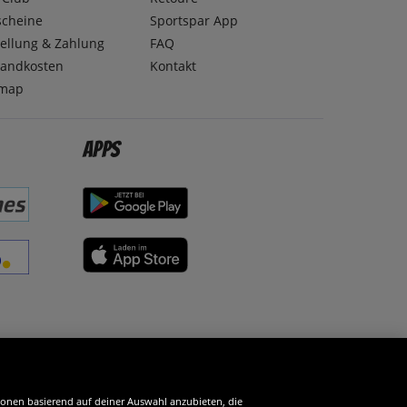
scheine
Sportspar App
ellung & Zahlung
FAQ
sandkosten
Kontakt
emap
Apps
erde SportSpar-Fan!
tionen basierend auf deiner Auswahl anzubieten, die