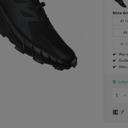
Bitte G
41 1
44
46 2
Was w
Große
Alles
Sofort