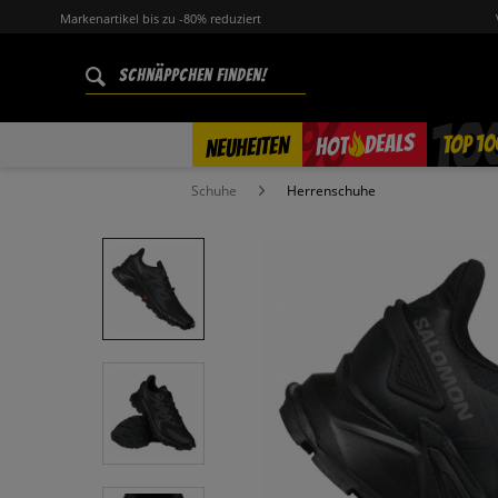
Markenartikel bis zu -80% reduziert
%
TOP 10
DEALS
NEUHEITEN
HOT
Schuhe
Herrenschuhe