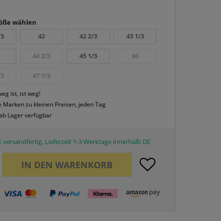
röße wählen
/3
42
42 2/3
43 1/3
44 2/3
45 1/3
46
/3
47 1/3
eg ist, ist weg!
 Marken zu kleinen Preisen, jeden Tag
 ab Lager verfügbar
 versandfertig, Lieferzeit 1-3 Werktage innerhalb DE
IN DEN
WARENKORB