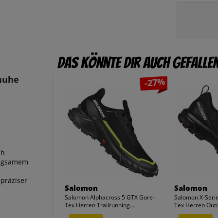
Das könnte dir auch gefalle
chuhe
-27%
ch
wegsamem
präziser
Salomon
Salomon
Salomon Alphacross 5 GTX Gore-
Salomon X-Seri
Tex Herren Trailrunning...
Tex Herren Outd