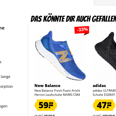
Das könnte dir auch gefalle
he
-33%
s
s lange
New Balance
adidas
orption
New Balance Fresh Foam Arishi
adidas ULTRAB
Herren Laufschuhe MARIS-CM4
Schuhe EG0691
59.
47.
99
69
legen
1
1
statt
90,00 €
statt
180,00 €