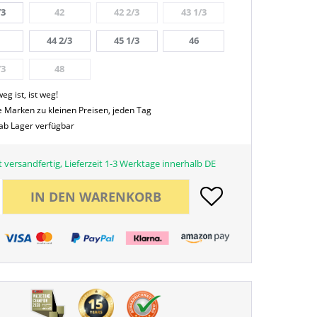
/3
42
42 2/3
43 1/3
44 2/3
45 1/3
46
/3
48
eg ist, ist weg!
 Marken zu kleinen Preisen, jeden Tag
 ab Lager verfügbar
 versandfertig, Lieferzeit 1-3 Werktage innerhalb DE
IN DEN
WARENKORB