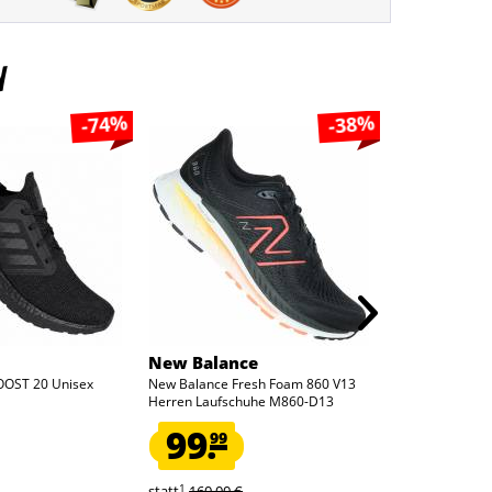
n
-74%
-38%
New Balance
Salomon
OOST 20 Unisex
New Balance Fresh Foam 860 V13
Salomon Alphac
Herren Laufschuhe M860-D13
Tex Herren Trai
99.
94.
99
99
1
1
statt
160,00 €
statt
130,00 €