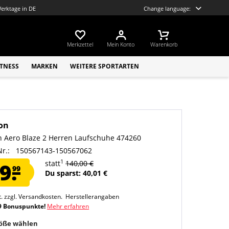
Werktage in DE
Change language:
Merkzettel
Mein Konto
Warenkorb
ITNESS
MARKEN
WEITERE SPORTARTEN
on
 Aero Blaze 2 Herren Laufschuhe 474260
Nr.:
150567143-150567062
1
9.
statt
140,00 €
99
Du sparst: 40,01 €
t.
zzgl. Versandkosten.
Herstellerangaben
9 Bonuspunkte!
Mehr erfahren
röße wählen