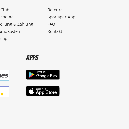
rClub
Retoure
scheine
Sportspar App
ellung & Zahlung
FAQ
sandkosten
Kontakt
emap
Apps