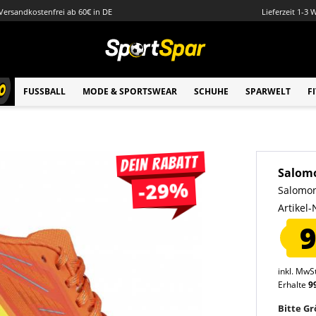
Versandkostenfrei ab 60€ in DE
Lieferzeit 1-3 
0
FUSSBALL
MODE & SPORTSWEAR
SCHUHE
SPARWELT
F
Dein Rabatt
Salom
-29%
Salomon
Artikel-
9
inkl. MwS
Erhalte
9
Bitte G