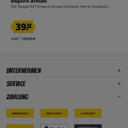
Emporio Armani
SSC Neapel EA7 Emporio Armani Authentic Herren Ausweich...
39.
99
1
statt
130,00 €
Unternehmen
Service
Zahlung
Überweisung
Kreditkarte
Lastschrift