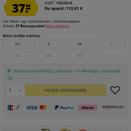
1
37.
statt
150,00 €
99
Du sparst: 112,01 €
inkl. MwSt.
zzgl. Versandkosten.
Herstellerangaben
Erhalte
37 Bonuspunkte!
Mehr erfahren
Bitte Größe wählen
XS
S
M
L
XL
2XL
3XL
Sofort versandfertig, Lieferzeit 1-3 Werktage innerhalb
DE
IN DEN
WARENKORB