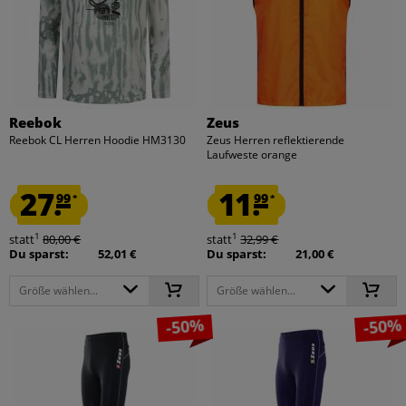
Reebok
Zeus
Reebok CL Herren Hoodie HM3130
Zeus Herren reflektierende
Laufweste orange
27.
11.
99
99
*
*
1
1
statt
80,00 €
statt
32,99 €
Du sparst:
52,01 €
Du sparst:
21,00 €
Größe wählen...
Größe wählen...
-50%
-50%