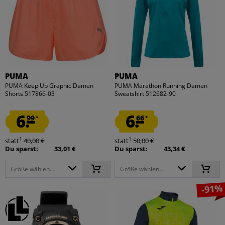
PUMA
PUMA
PUMA Keep Up Graphic Damen
PUMA Marathon Running Damen
Shorts 517866-03
Sweatshirt 512682-90
6.
6.
99
66
*
*
1
1
statt
40,00 €
statt
50,00 €
Du sparst:
33,01 €
Du sparst:
43,34 €
Größe wählen...
Größe wählen...
-91%