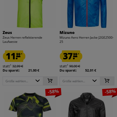
Zeus
Mizuno
Zeus Herren reflektierende
Mizuno Aero Herren Jacke J2GE2500-
Laufweste
25
11.
37.
99
99
*
*
1
1
statt
32,99 €
statt
90,00 €
Du sparst:
21,00 €
Du sparst:
52,01 €
Größe wählen...
Größe wählen...
-58%
-58%