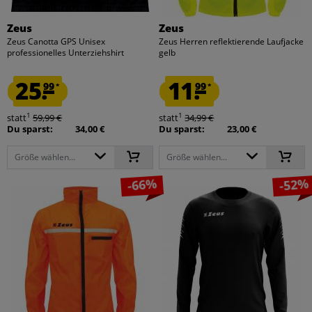
Zeus
Zeus
Zeus Canotta GPS Unisex
Zeus Herren reflektierende Laufjacke
professionelles Unterziehshirt
gelb
25.
11.
99
99
*
*
1
1
statt
59,99 €
statt
34,99 €
Du sparst:
34,00 €
Du sparst:
23,00 €
Größe wählen...
Größe wählen...
-66%
-52%