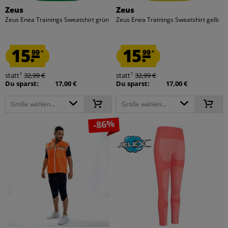
Zeus
Zeus
Zeus Enea Trainings Sweatshirt grün
Zeus Enea Trainings Sweatshirt gelb
15.
15.
99
99
*
*
1
1
statt
32,99 €
statt
32,99 €
Du sparst:
17,00 €
Du sparst:
17,00 €
Größe wählen...
Größe wählen...
-86%