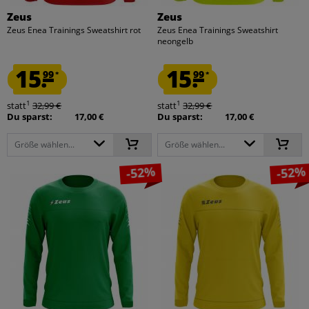
Zeus
Zeus
Zeus Enea Trainings Sweatshirt rot
Zeus Enea Trainings Sweatshirt
neongelb
15.
15.
99
99
*
*
1
1
statt
32,99 €
statt
32,99 €
Du sparst:
17,00 €
Du sparst:
17,00 €
Größe wählen...
Größe wählen...
-52%
-52%