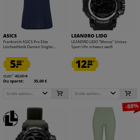
ASICS
LEANDRO LIDO
Frankreich ASICS Pro Elite
LEANDRO LIDO "Monza" Unisex
Leichtathletik Damen Singlet...
Sport Uhr schwarz weiß
5.
12.
00
99
*
*
1
statt
40,00 €
Du sparst:
35,00 €
Größe wählen...
Größe wählen...
-88%