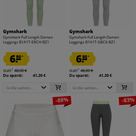
Gymshark
Gymshark
Gymshark Full Length Damen
Gymshark Full Length Damen
Leggings B1A1T-EBCH-BZ1
Leggings B1A1T-GBC6-BZ1
6.
6.
80
80
*
*
1
1
statt
48,00 €
statt
48,00 €
Du sparst:
41,20 €
Du sparst:
41,20 €
Größe wählen...
Größe wählen...
-88%
-83%