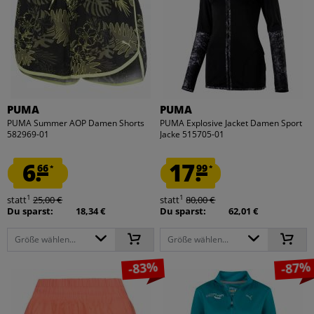
PUMA
PUMA
PUMA Summer AOP Damen Shorts
PUMA Explosive Jacket Damen Sport
582969-01
Jacke 515705-01
6.
17.
66
99
*
*
1
1
statt
25,00 €
statt
80,00 €
Du sparst:
18,34 €
Du sparst:
62,01 €
Größe wählen...
Größe wählen...
-83%
-87%