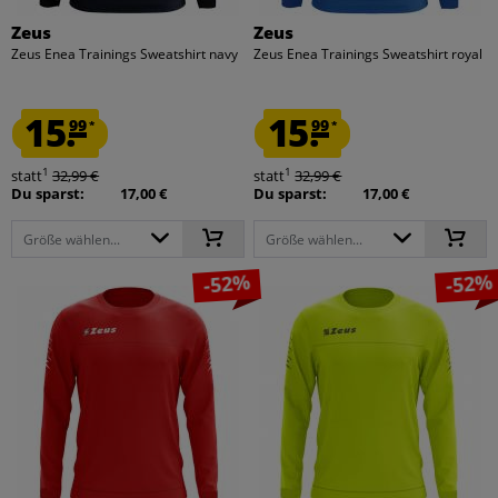
Zeus
Zeus
Zeus Enea Trainings Sweatshirt navy
Zeus Enea Trainings Sweatshirt royal
15.
15.
99
99
*
*
1
1
statt
32,99 €
statt
32,99 €
Du sparst:
17,00 €
Du sparst:
17,00 €
Größe wählen...
Größe wählen...
-52%
-52%