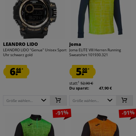
LEANDRO LIDO
Joma
LEANDRO LIDO "Genua" Unisex Sport
Joma ELITE VIII Herren Running
Uhr schwarz gold
Sweatshirt 101930.321
6.
5.
66
00
*
*
1
statt
52,90 €
Du sparst:
47,90 €
Größe wählen...
Größe wählen...
-91%
-91%