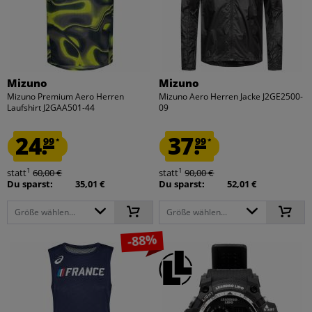
Mizuno
Mizuno
Mizuno Premium Aero Herren
Mizuno Aero Herren Jacke J2GE2500-
Laufshirt J2GAA501-44
09
24.
37.
99
99
*
*
1
1
statt
60,00 €
statt
90,00 €
Du sparst:
35,01 €
Du sparst:
52,01 €
Größe wählen...
Größe wählen...
-88%