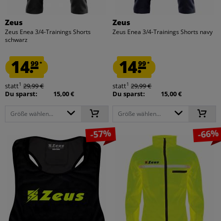
Zeus
Zeus
Zeus Enea 3/4-Trainings Shorts
Zeus Enea 3/4-Trainings Shorts navy
schwarz
14.
14.
99
99
*
*
1
1
statt
29,99 €
statt
29,99 €
Du sparst:
15,00 €
Du sparst:
15,00 €
Größe wählen...
Größe wählen...
-57%
-66%