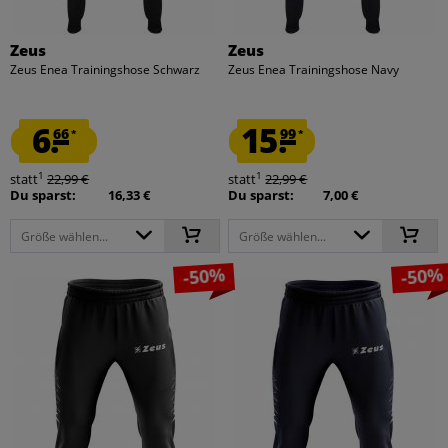
Zeus
Zeus
Zeus Enea Trainingshose Schwarz
Zeus Enea Trainingshose Navy
6.
15.
66
99
*
*
1
1
statt
22,99 €
statt
22,99 €
Du sparst:
16,33 €
Du sparst:
7,00 €
Größe wählen...
Größe wählen...
-50%
-50%