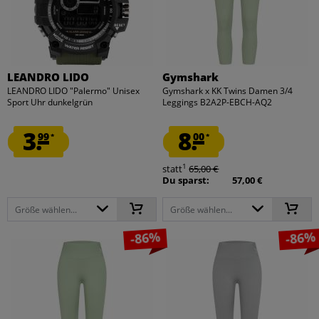
LEANDRO LIDO
Gymshark
LEANDRO LIDO "Palermo" Unisex
Gymshark x KK Twins Damen 3/4
Sport Uhr dunkelgrün
Leggings B2A2P-EBCH-AQ2
3.
8.
99
00
*
*
1
statt
65,00 €
Du sparst:
57,00 €
Größe wählen...
Größe wählen...
-86%
-86%