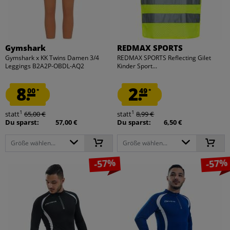
Gymshark
REDMAX SPORTS
Gymshark x KK Twins Damen 3/4
REDMAX SPORTS Reflecting Gilet
Leggings B2A2P-OBDL-AQ2
Kinder Sport...
8.
2.
00
49
*
*
1
1
statt
65,00 €
statt
8,99 €
Du sparst:
57,00 €
Du sparst:
6,50 €
Größe wählen...
Größe wählen...
-57%
-57%