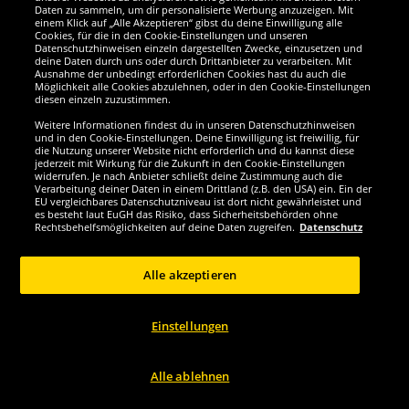
Zeus
Zeus
Daten zu sammeln, um dir personalisierte Werbung anzuzeigen. Mit
Zeus Fisiko Baselayer Langarm
Zeus Fisiko Baselayer Langarm
einem Klick auf „Alle Akzeptieren“ gibst du deine Einwilligung alle
Funktionsshirt weiß
Funktionsshirt rot
Cookies, für die in den Cookie-Einstellungen und unseren
Datenschutzhinweisen einzeln dargestellten Zwecke, einzusetzen und
deine Daten durch uns oder durch Drittanbieter zu verarbeiten. Mit
15.
15.
Ausnahme der unbedingt erforderlichen Cookies hast du auch die
99
99
*
*
Möglichkeit alle Cookies abzulehnen, oder in den Cookie-Einstellungen
diesen einzeln zuzustimmen.
1
1
statt
29,99 €
statt
29,99 €
Weitere Informationen findest du in unseren Datenschutzhinweisen
Du sparst:
14,00 €
Du sparst:
14,00 €
und in den Cookie-Einstellungen. Deine Einwilligung ist freiwillig, für
die Nutzung unserer Website nicht erforderlich und du kannst diese
jederzeit mit Wirkung für die Zukunft in den Cookie-Einstellungen
Größe wählen...
Größe wählen...
widerrufen. Je nach Anbieter schließt deine Zustimmung auch die
Verarbeitung deiner Daten in einem Drittland (z.B. den USA) ein. Ein der
EU vergleichbares Datenschutzniveau ist dort nicht gewährleistet und
-47%
-47%
es besteht laut EuGH das Risiko, dass Sicherheitsbehörden ohne
Rechtsbehelfsmöglichkeiten auf deine Daten zugreifen.
Datenschutz
Alle akzeptieren
Einstellungen
Alle ablehnen
Zeus
Zeus