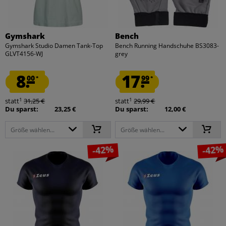
Gymshark
Bench
Gymshark Studio Damen Tank-Top
Bench Running Handschuhe BS3083-
GLVT4156-WJ
grey
8.
17.
00
99
*
*
1
1
statt
31,25 €
statt
29,99 €
Du sparst:
23,25 €
Du sparst:
12,00 €
Größe wählen...
Größe wählen...
-42%
-42%