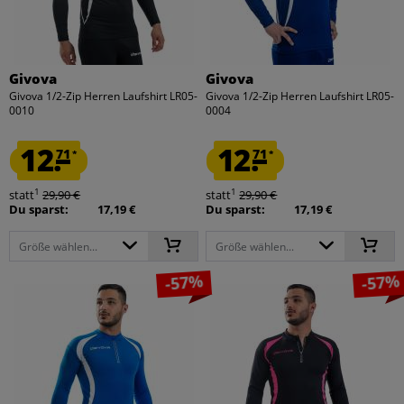
Givova
Givova
Givova 1/2-Zip Herren Laufshirt LR05-
Givova 1/2-Zip Herren Laufshirt LR05-
0010
0004
12.
12.
71
71
*
*
1
1
statt
29,90 €
statt
29,90 €
Du sparst:
17,19 €
Du sparst:
17,19 €
Größe wählen...
Größe wählen...
-57%
-57%