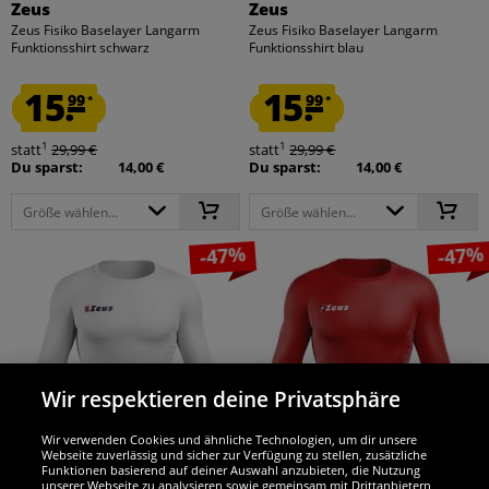
Zeus
Zeus
Zeus Fisiko Baselayer Langarm
Zeus Fisiko Baselayer Langarm
Funktionsshirt schwarz
Funktionsshirt blau
15.
15.
99
99
*
*
1
1
statt
29,99 €
statt
29,99 €
Du sparst:
14,00 €
Du sparst:
14,00 €
Größe wählen...
Größe wählen...
-47%
-47%
Wir respektieren deine Privatsphäre
Wir verwenden Cookies und ähnliche Technologien, um dir unsere
Webseite zuverlässig und sicher zur Verfügung zu stellen, zusätzliche
Funktionen basierend auf deiner Auswahl anzubieten, die Nutzung
unserer Webseite zu analysieren sowie gemeinsam mit Drittanbietern