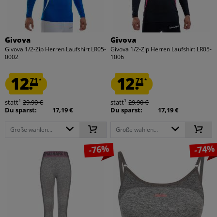
Givova
Givova
Givova 1/2-Zip Herren Laufshirt LR05-
Givova 1/2-Zip Herren Laufshirt LR05-
0002
1006
12.
12.
71
71
*
*
1
1
statt
29,90 €
statt
29,90 €
Du sparst:
17,19 €
Du sparst:
17,19 €
Größe wählen...
Größe wählen...
-76%
-74%