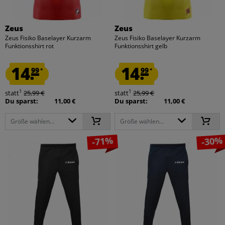
Zeus
Zeus
Zeus Fisiko Baselayer Kurzarm
Zeus Fisiko Baselayer Kurzarm
Funktionsshirt rot
Funktionsshirt gelb
14.
14.
99
99
*
*
1
1
statt
25,99 €
statt
25,99 €
Du sparst:
11,00 €
Du sparst:
11,00 €
Größe wählen...
Größe wählen...
-71%
-30%