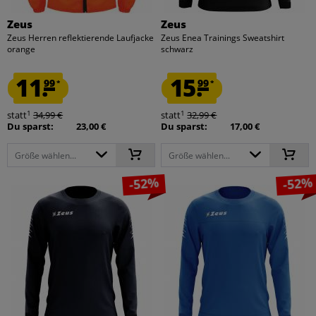
Zeus
Zeus
Zeus Herren reflektierende Laufjacke
Zeus Enea Trainings Sweatshirt
orange
schwarz
11.
15.
99
99
*
*
1
1
statt
34,99 €
statt
32,99 €
Du sparst:
23,00 €
Du sparst:
17,00 €
Größe wählen...
Größe wählen...
-52%
-52%