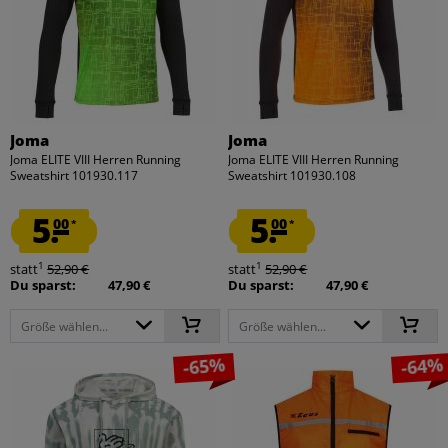
Joma
Joma
Joma ELITE VIII Herren Running
Joma ELITE VIII Herren Running
Sweatshirt 101930.117
Sweatshirt 101930.108
5.
5.
00
00
*
*
1
1
statt
52,90 €
statt
52,90 €
Du sparst:
47,90 €
Du sparst:
47,90 €
Größe wählen...
Größe wählen...
-65%
-64%