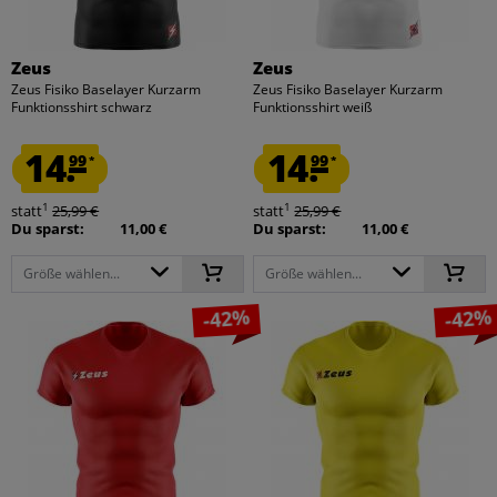
Zeus
Zeus
Zeus Fisiko Baselayer Kurzarm
Zeus Fisiko Baselayer Kurzarm
Funktionsshirt schwarz
Funktionsshirt weiß
14.
14.
99
99
*
*
1
1
statt
25,99 €
statt
25,99 €
Du sparst:
11,00 €
Du sparst:
11,00 €
Größe wählen...
Größe wählen...
-42%
-42%