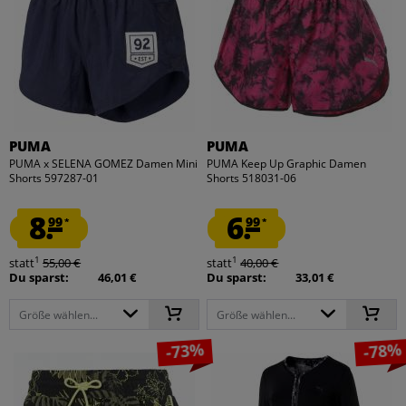
PUMA
PUMA
PUMA x SELENA GOMEZ Damen Mini
PUMA Keep Up Graphic Damen
Shorts 597287-01
Shorts 518031-06
8.
6.
99
99
*
*
1
1
statt
55,00 €
statt
40,00 €
Du sparst:
46,01 €
Du sparst:
33,01 €
Größe wählen...
Größe wählen...
-73%
-78%