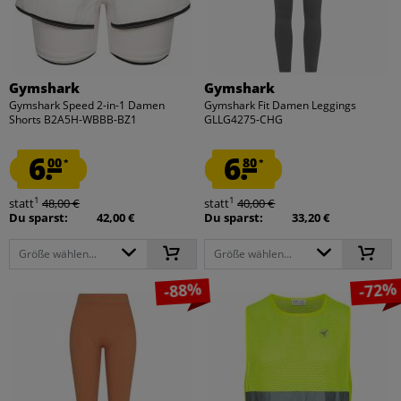
Gymshark
Gymshark
Gymshark Speed 2-in-1 Damen
Gymshark Fit Damen Leggings
Shorts B2A5H-WBBB-BZ1
GLLG4275-CHG
6.
6.
00
80
*
*
1
1
statt
48,00 €
statt
40,00 €
Du sparst:
42,00 €
Du sparst:
33,20 €
Größe wählen...
Größe wählen...
-88%
-72%