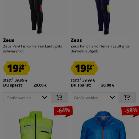
Zeus
Zeus
Zeus Pant Fisiko Herren Lauftights
Zeus Pant Fisiko Herren Lauftights
schwarz/rot
dunkelblau/gelb
19.
19.
99
99
*
*
1
1
statt
39,99 €
statt
39,99 €
Du sparst:
20,00 €
Du sparst:
20,00 €
Größe wählen...
Größe wählen...
-64%
-58%