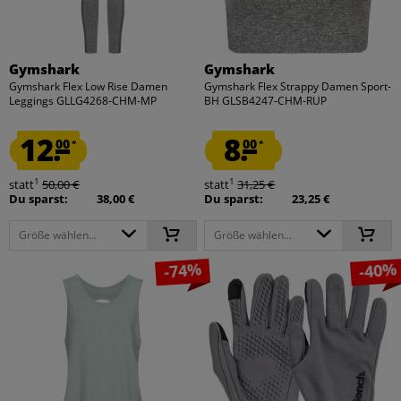
Gymshark
Gymshark
Gymshark Flex Low Rise Damen
Gymshark Flex Strappy Damen Sport-
Leggings GLLG4268-CHM-MP
BH GLSB4247-CHM-RUP
12.
8.
00
00
*
*
1
1
statt
50,00 €
statt
31,25 €
Du sparst:
38,00 €
Du sparst:
23,25 €
Größe wählen...
Größe wählen...
-74%
-40%