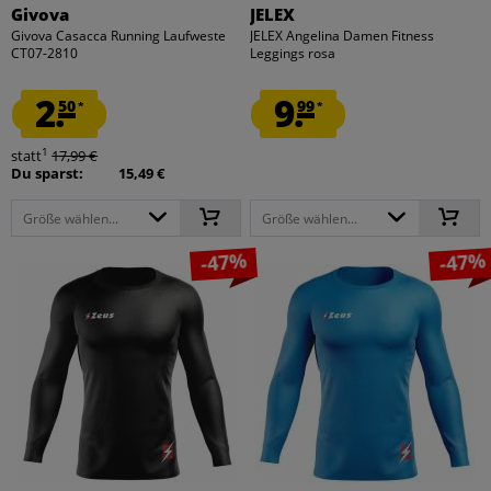
Givova
JELEX
Givova Casacca Running Laufweste
JELEX Angelina Damen Fitness
CT07-2810
Leggings rosa
2.
9.
50
99
*
*
1
statt
17,99 €
Du sparst:
15,49 €
Größe wählen...
Größe wählen...
-47%
-47%