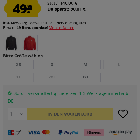
1
49.
statt
140,00 €
99
Du sparst: 90,01 €
inkl. MwSt.
zzgl. Versandkosten.
Herstellerangaben
Erhalte
49 Bonuspunkte!
Mehr erfahren
Bitte Größe wählen
XS
S
M
L
XL
2XL
3XL
Sofort versandfertig, Lieferzeit 1-3 Werktage innerhalb
DE
IN DEN
WARENKORB