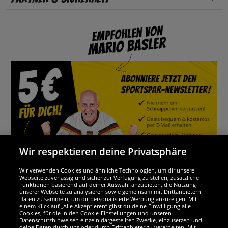
Wir respektieren deine Privatsphäre
Wir verwenden Cookies und ähnliche Technologien, um dir unsere
Webseite zuverlässig und sicher zur Verfügung zu stellen, zusätzliche
Funktionen basierend auf deiner Auswahl anzubieten, die Nutzung
Wir sind ausgezeichnet
unserer Webseite zu analysieren sowie gemeinsam mit Drittanbietern
Daten zu sammeln, um dir personalisierte Werbung anzuzeigen. Mit
einem Klick auf „Alle Akzeptieren“ gibst du deine Einwilligung alle
Cookies, für die in den Cookie-Einstellungen und unseren
Datenschutzhinweisen einzeln dargestellten Zwecke, einzusetzen und
deine Daten durch uns oder durch Drittanbieter zu verarbeiten. Mit