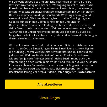
Wir verwenden Cookies und ähnliche Technologien, um dir unsere
Webseite zuverlässig und sicher zur Verfügung zu stellen, zusätzliche
Funktionen basierend auf deiner Auswahl anzubieten, die Nutzung
Wir sind ausgezeichnet
unserer Webseite zu analysieren sowie gemeinsam mit Drittanbietern
Daten zu sammeln, um dir personalisierte Werbung anzuzeigen. Mit
einem Klick auf „Alle Akzeptieren“ gibst du deine Einwilligung alle
Cookies, für die in den Cookie-Einstellungen und unseren
Datenschutzhinweisen einzeln dargestellten Zwecke, einzusetzen und
deine Daten durch uns oder durch Drittanbieter zu verarbeiten. Mit
Ausnahme der unbedingt erforderlichen Cookies hast du auch die
Möglichkeit alle Cookies abzulehnen, oder in den Cookie-Einstellungen
diesen einzeln zuzustimmen.
Weitere Informationen findest du in unseren Datenschutzhinweisen
und in den Cookie-Einstellungen. Deine Einwilligung ist freiwillig, für
die Nutzung unserer Website nicht erforderlich und du kannst diese
jederzeit mit Wirkung für die Zukunft in den Cookie-Einstellungen
widerrufen. Je nach Anbieter schließt deine Zustimmung auch die
Verarbeitung deiner Daten in einem Drittland (z.B. den USA) ein. Ein der
Werde SportSpar-Fan!
EU vergleichbares Datenschutzniveau ist dort nicht gewährleistet und
es besteht laut EuGH das Risiko, dass Sicherheitsbehörden ohne
Rechtsbehelfsmöglichkeiten auf deine Daten zugreifen.
Datenschutz
Alle akzeptieren
Copyright © 2024 Sportspar GmbH, Gustav-Adolf-Ring 7, 04838 Eilenburg DE -
Alle Rechte vorbehalten
Einstellungen
1
*Alle Preise inkl. gesetzl. Mehrwertsteuer zzgl.
Versandkosten
Aktuelle oder
ehemalige unverbindliche Preisempfehlung des Herstellers inklusive
2
Mehrwertsteuer
Preis gilt nur für Kunden mit einer aktiven SparClub-