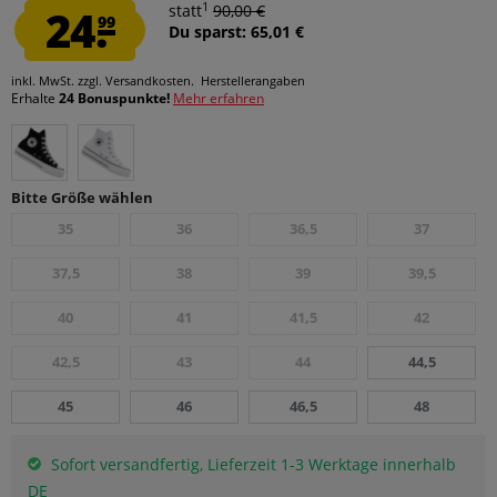
1
24.
statt
90,00 €
99
Du sparst: 65,01 €
inkl. MwSt.
zzgl. Versandkosten.
Herstellerangaben
Erhalte
24 Bonuspunkte!
Mehr erfahren
Bitte Größe wählen
35
36
36,5
37
37,5
38
39
39,5
40
41
41,5
42
42,5
43
44
44,5
45
46
46,5
48
Sofort versandfertig, Lieferzeit 1-3 Werktage innerhalb
DE