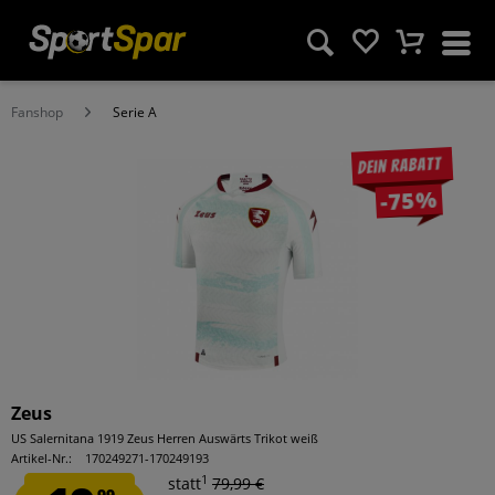
Fanshop
Serie A
Dein Rabatt
-75%
Zeus
US Salernitana 1919 Zeus Herren Auswärts Trikot weiß
Artikel-Nr.:
170249271-170249193
1
statt
79,99 €
99