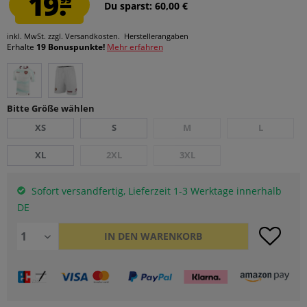
19.
Du sparst: 60,00 €
inkl. MwSt.
zzgl. Versandkosten.
Herstellerangaben
Erhalte
19 Bonuspunkte!
Mehr erfahren
Bitte Größe wählen
XS
S
M
L
XL
2XL
3XL
Sofort versandfertig, Lieferzeit 1-3 Werktage innerhalb
DE
IN DEN
WARENKORB