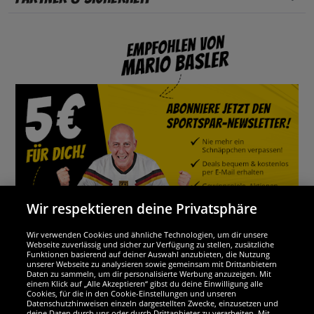
Wir respektieren deine Privatsphäre
Wir verwenden Cookies und ähnliche Technologien, um dir unsere
Webseite zuverlässig und sicher zur Verfügung zu stellen, zusätzliche
Funktionen basierend auf deiner Auswahl anzubieten, die Nutzung
Wir sind ausgezeichnet
unserer Webseite zu analysieren sowie gemeinsam mit Drittanbietern
Daten zu sammeln, um dir personalisierte Werbung anzuzeigen. Mit
einem Klick auf „Alle Akzeptieren“ gibst du deine Einwilligung alle
Cookies, für die in den Cookie-Einstellungen und unseren
Datenschutzhinweisen einzeln dargestellten Zwecke, einzusetzen und
deine Daten durch uns oder durch Drittanbieter zu verarbeiten. Mit