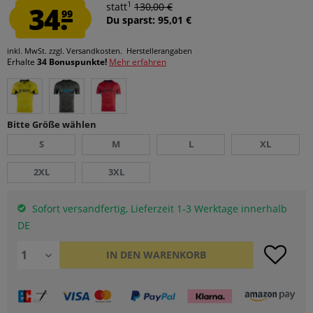
1
34.
statt
130,00 €
99
Du sparst: 95,01 €
inkl. MwSt.
zzgl. Versandkosten.
Herstellerangaben
Erhalte
34 Bonuspunkte!
Mehr erfahren
Bitte Größe wählen
S
M
L
XL
2XL
3XL
Sofort versandfertig, Lieferzeit 1-3 Werktage innerhalb
DE
IN DEN
WARENKORB