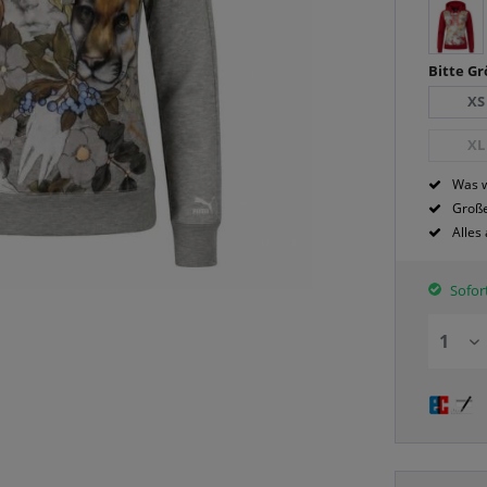
Bitte G
XS
XL
Was w
Große
Alles
Sofort