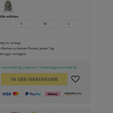
röße wählen
S
M
L
eg ist, ist weg!
 Marken zu kleinen Preisen, jeden Tag
 ab Lager verfügbar
 versandfertig, Lieferzeit 1-3 Werktage innerhalb DE
IN DEN
WARENKORB