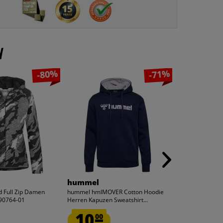
n
-80%
-71%
hummel
Lotto
 Full Zip Damen
hummel hmlMOVER Cotton Hoodie
Lotto Outdoor
90764-01
Herren Kapuzen Sweatshirt...
Softshelljacke
WOMEN
10.
15.
00
99