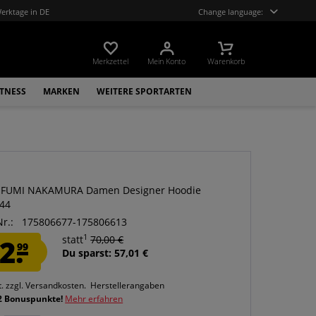
Werktage in DE
Change language:
Merkzettel
Mein Konto
Warenkorb
ITNESS
MARKEN
WEITERE SPORTARTEN
 FUMI NAKAMURA Damen Designer Hoodie
44
Nr.:
175806677-175806613
1
2.
statt
70,00 €
99
Du sparst: 57,01 €
t.
zzgl. Versandkosten.
Herstellerangaben
2 Bonuspunkte!
Mehr erfahren