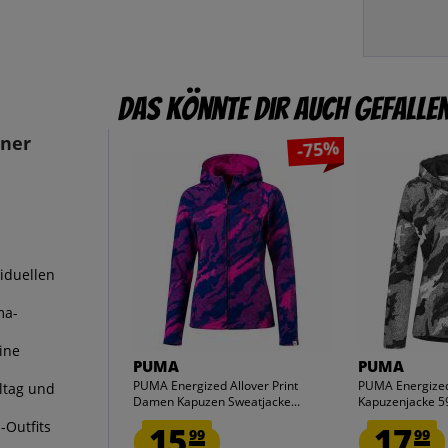
Das könnte dir auch gefalle
ner
-75%
iduellen
ma-
ine
PUMA
PUMA
PUMA Energized Allover Print
PUMA Energized
ltag und
Damen Kapuzen Sweatjacke...
Kapuzenjacke 5
-Outfits
15.
17.
99
99