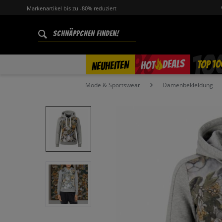
Markenartikel bis zu -80% reduziert
%
TOP 10
DEALS
NEUHEITEN
HOT
Mode & Sportswear
Damenbekleidung