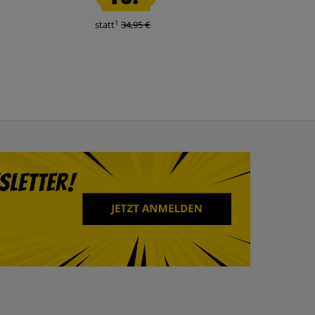
1
1
statt
34,95 €
statt
59,99 €