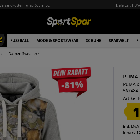
Versandkostenfrei ab 60€ in DE
Lieferzeit 1-3 
0
FUSSBALL
MODE & SPORTSWEAR
SCHUHE
SPARWELT
F
Damen Sweatshirts
Dein Rabatt
PUMA
-81%
PUMA x
567484-
Artikel-
1
inkl. MwS
Erhalte
1