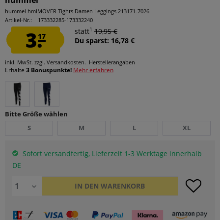
hummel
hummel hmlMOVER Tights Damen Leggings 213171-7026
Artikel-Nr.:
173332285-173332240
1
3.
statt
19,95 €
17
Du sparst: 16,78 €
inkl. MwSt.
zzgl. Versandkosten.
Herstellerangaben
Erhalte
3 Bonuspunkte!
Mehr erfahren
Bitte Größe wählen
S
M
L
XL
Sofort versandfertig, Lieferzeit 1-3 Werktage innerhalb
DE
IN DEN
WARENKORB