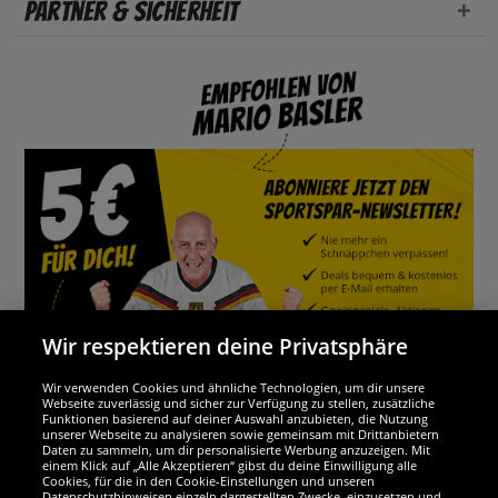
Partner & Sicherheit
Wir respektieren deine Privatsphäre
Wir verwenden Cookies und ähnliche Technologien, um dir unsere
Webseite zuverlässig und sicher zur Verfügung zu stellen, zusätzliche
Funktionen basierend auf deiner Auswahl anzubieten, die Nutzung
Wir sind ausgezeichnet
unserer Webseite zu analysieren sowie gemeinsam mit Drittanbietern
Daten zu sammeln, um dir personalisierte Werbung anzuzeigen. Mit
einem Klick auf „Alle Akzeptieren“ gibst du deine Einwilligung alle
Cookies, für die in den Cookie-Einstellungen und unseren
Datenschutzhinweisen einzeln dargestellten Zwecke, einzusetzen und