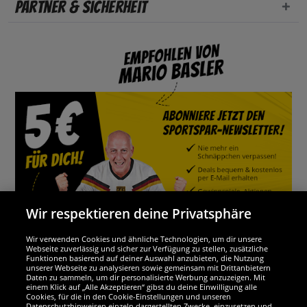
Partner & Sicherheit
Wir respektieren deine Privatsphäre
Wir verwenden Cookies und ähnliche Technologien, um dir unsere
Webseite zuverlässig und sicher zur Verfügung zu stellen, zusätzliche
Funktionen basierend auf deiner Auswahl anzubieten, die Nutzung
Wir sind ausgezeichnet
unserer Webseite zu analysieren sowie gemeinsam mit Drittanbietern
Daten zu sammeln, um dir personalisierte Werbung anzuzeigen. Mit
einem Klick auf „Alle Akzeptieren“ gibst du deine Einwilligung alle
Cookies, für die in den Cookie-Einstellungen und unseren
Datenschutzhinweisen einzeln dargestellten Zwecke, einzusetzen und