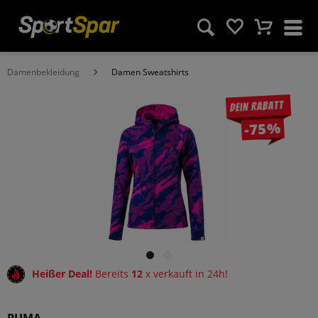
Damenbekleidung
Damen Sweatshirts
Dein Rabatt
-75%
Heißer Deal!
Bereits
12
x verkauft in 24h!