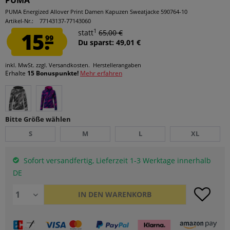
PUMA
PUMA Energized Allover Print Damen Kapuzen Sweatjacke 590764-10
Artikel-Nr.:
77143137-77143060
1
15.
statt
65,00 €
99
Du sparst: 49,01 €
inkl. MwSt.
zzgl. Versandkosten.
Herstellerangaben
Erhalte
15 Bonuspunkte!
Mehr erfahren
Bitte Größe wählen
S
M
L
XL
Sofort versandfertig, Lieferzeit 1-3 Werktage innerhalb
DE
IN DEN
WARENKORB