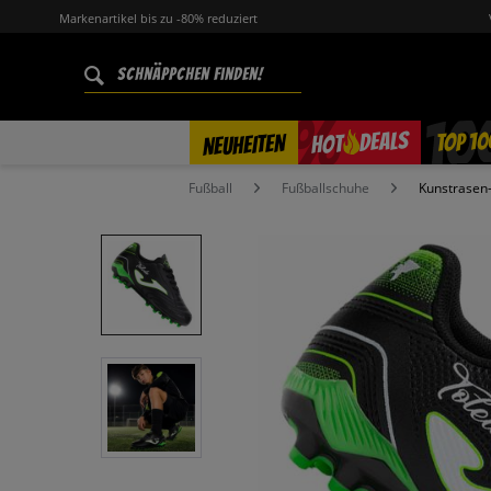
Markenartikel bis zu -80% reduziert
%
TOP 10
DEALS
NEUHEITEN
HOT
Fußball
Fußballschuhe
Kunstrasen