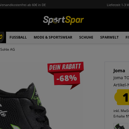
Versandkostenfrei ab 60€ in DE
Lieferzeit 1-3 
0
FUSSBALL
MODE & SPORTSWEAR
SCHUHE
SPARWELT
F
-Sohle AG
Dein Rabatt
Joma
-68%
Joma TO
Artikel-
1
inkl. MwS
Erhalte
1