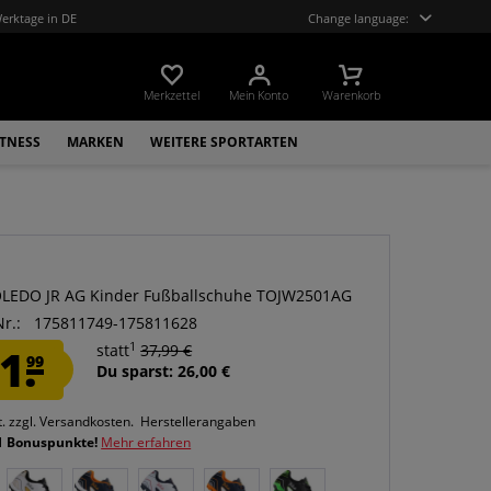
Werktage in DE
Change language:
Merkzettel
Mein Konto
Warenkorb
ITNESS
MARKEN
WEITERE SPORTARTEN
LEDO JR AG Kinder Fußballschuhe TOJW2501AG
Nr.:
175811749-175811628
1
1.
statt
37,99 €
99
Du sparst: 26,00 €
t.
zzgl. Versandkosten.
Herstellerangaben
1 Bonuspunkte!
Mehr erfahren