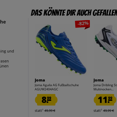
Das könnte dir auch gefalle
uhe
-82%
ning und
rasen
rünen
Joma
Joma
Joma Aguila AG Fußballschuhe
Joma Dribling S
AGUW2404AGC
Multinocken...
8.
11.
99
99
1
1
statt
49,99 €
statt
49,99 €