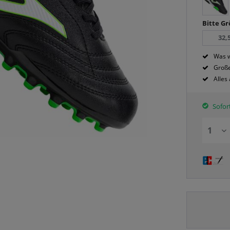
Bitte G
32,
Was w
Große
Alles
Sofort