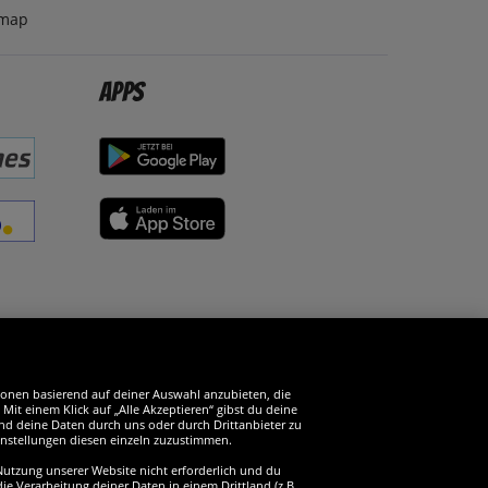
emap
Apps
erde SportSpar-Fan!
tionen basierend auf deiner Auswahl anzubieten, die
it einem Klick auf „Alle Akzeptieren“ gibst du deine
und deine Daten durch uns oder durch Drittanbieter zu
instellungen diesen einzeln zuzustimmen.
 Nutzung unserer Website nicht erforderlich und du
ie Verarbeitung deiner Daten in einem Drittland (z.B.