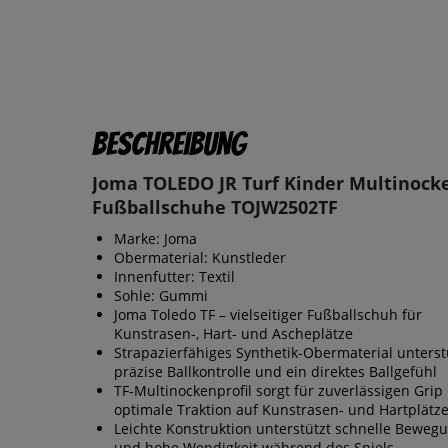
Beschreibung
Joma TOLEDO JR Turf Kinder Multinock
Fußballschuhe TOJW2502TF
Marke: Joma
Obermaterial: Kunstleder
Innenfutter: Textil
Sohle: Gummi
Joma Toledo TF – vielseitiger Fußballschuh für
Kunstrasen-, Hart- und Ascheplätze
Strapazierfähiges Synthetik-Obermaterial unterst
präzise Ballkontrolle und ein direktes Ballgefühl
TF-Multinockenprofil sorgt für zuverlässigen Grip
optimale Traktion auf Kunstrasen- und Hartplätz
Leichte Konstruktion unterstützt schnelle Beweg
und hohe Wendigkeit während des Spiels