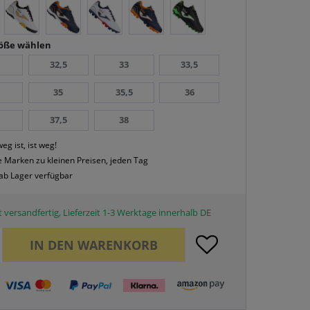
röße wählen
32,5
33
33,5
35
35,5
36
37,5
38
eg ist, ist weg!
 Marken zu kleinen Preisen, jeden Tag
 ab Lager verfügbar
 versandfertig, Lieferzeit 1-3 Werktage innerhalb DE
IN DEN
WARENKORB