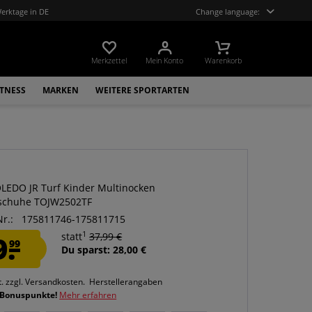
Werktage in DE
Change language:
Merkzettel
Mein Konto
Warenkorb
ITNESS
MARKEN
WEITERE SPORTARTEN
LEDO JR Turf Kinder Multinocken
lschuhe TOJW2502TF
Nr.:
175811746-175811715
1
9.
statt
37,99 €
99
Du sparst: 28,00 €
t.
zzgl. Versandkosten.
Herstellerangaben
 Bonuspunkte!
Mehr erfahren