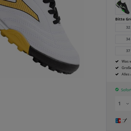
Bitte G
32
34
37
Was w
Große
Alles
Sofort