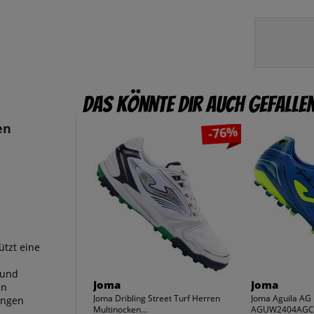
Das könnte dir auch gefalle
en
-76%
ützt eine
 und
Joma
Joma
en
Joma Dribling Street Turf Herren
Joma Aguila AG
ungen
Multinocken...
AGUW2404AG