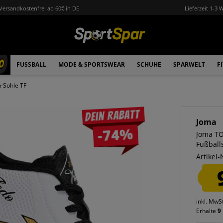
Versandkostenfrei ab 60€ in DE
Lieferzeit 1-3 
0
FUSSBALL
MODE & SPORTSWEAR
SCHUHE
SPARWELT
F
-Sohle TF
Dein Rabatt
Joma
-74%
Joma TO
Fußbal
Artikel-
inkl. MwS
Erhalte
9