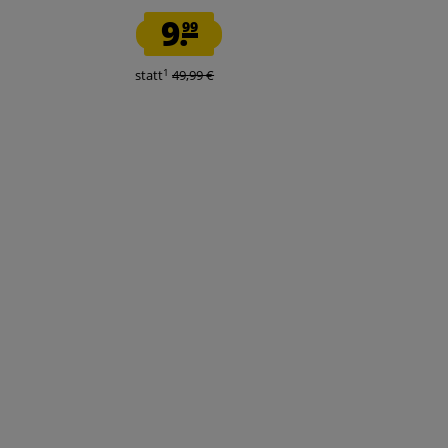
AGUS2504TF
9.
9.
99
99
1
1
statt
49,99 €
statt
49,99 €