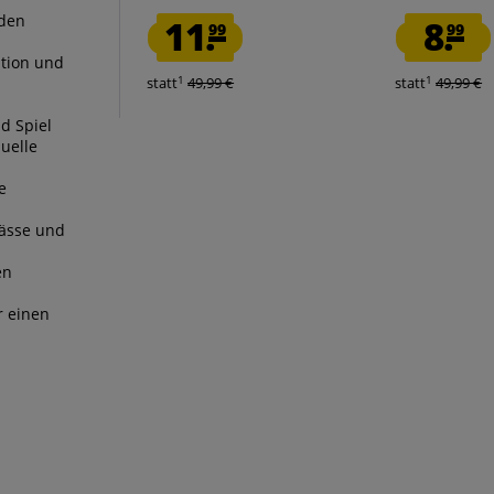
 den
11.
8.
99
99
ation und
1
1
statt
49,99 €
statt
49,99 €
d Spiel
uelle
e
Pässe und
en
r einen