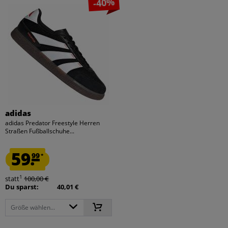
-40%
adidas
adidas Predator Freestyle Herren
Straßen Fußballschuhe...
59.
99
*
1
statt
100,00 €
Du sparst:
40,01 €
Größe wählen...