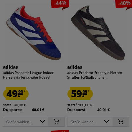
-44%
-40%
adidas
adidas
adidas Predator League Indoor
adidas Predator Freestyle Herren
Herren Hallenschuhe IF6393
Straßen Fußballschuhe...
49.
59.
99
99
*
*
1
1
statt
90,00 €
statt
100,00 €
Du sparst:
40,01 €
Du sparst:
40,01 €
Größe wählen...
Größe wählen...