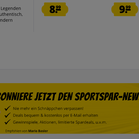
8.
9.
99
99
, Legenden
uthentisch,
sondern