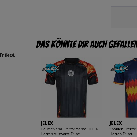
Das könnte dir auch gefalle
Trikot
JELEX
JELEX
Deutschland "Performante" JELEX
Spanien "Perfo
Herren Auswärts Trikot
Herren Trikot