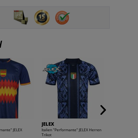
n
JELEX
hummel
rmante" JELEX
Italien "Performante" JELEX Herren
hummel hmlMOV
Trikot
Herren Kapuzen 