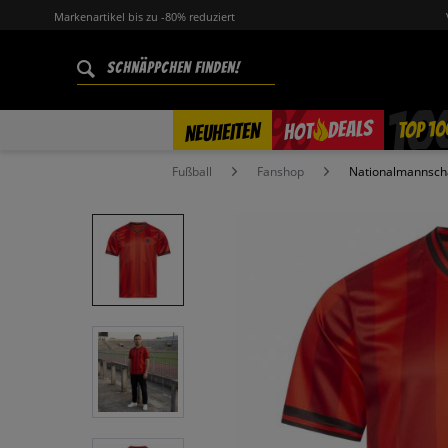
Markenartikel bis zu -80% reduziert
%
TOP 10
DEALS
NEUHEITEN
HOT
Fußball
Fanshop
Nationalmannsch