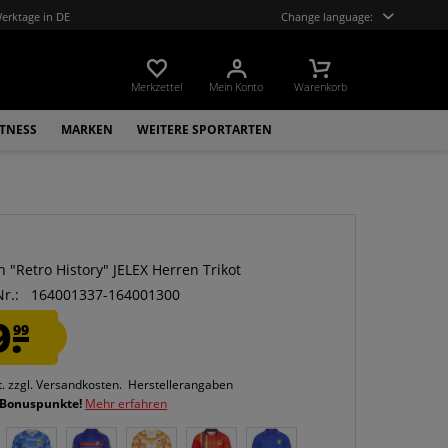
Werktage in DE
Change language:
Merkzettel
Mein Konto
Warenkorb
ITNESS
MARKEN
WEITERE SPORTARTEN
 "Retro History" JELEX Herren Trikot
Nr.:
164001337-164001300
9.
99
t.
zzgl. Versandkosten.
Herstellerangaben
 Bonuspunkte!
Mehr erfahren