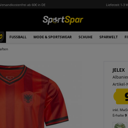
Versandkostenfrei ab 60€ in DE
Lieferzeit 1-3 
0
FUSSBALL
MODE & SPORTSWEAR
SCHUHE
SPARWELT
F
aften
JELEX
Albanien
Artikel-
inkl. MwS
Erhalte
9