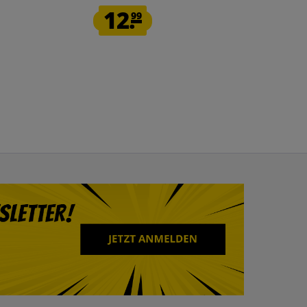
12.
10.
99
00
1
statt
34,95 €