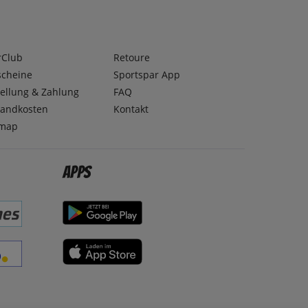
rClub
Retoure
scheine
Sportspar App
ellung & Zahlung
FAQ
sandkosten
Kontakt
emap
Apps