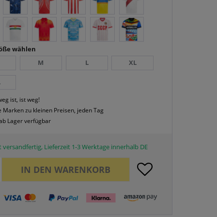
röße wählen
M
L
XL
L
eg ist, ist weg!
 Marken zu kleinen Preisen, jeden Tag
 ab Lager verfügbar
 versandfertig, Lieferzeit 1-3 Werktage innerhalb DE
IN DEN
WARENKORB