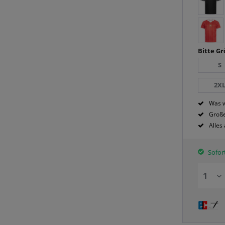
Bitte G
S
2X
Was w
Große
Alles
Sofort