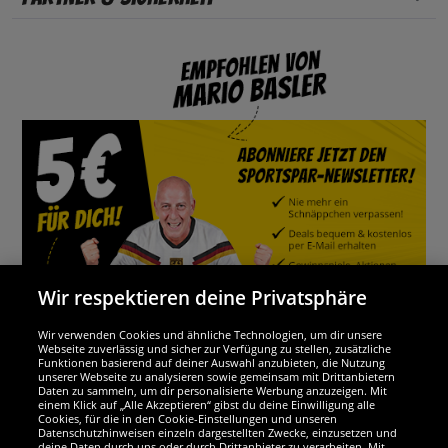
Wir respektieren deine Privatsphäre
Wir verwenden Cookies und ähnliche Technologien, um dir unsere
Webseite zuverlässig und sicher zur Verfügung zu stellen, zusätzliche
Funktionen basierend auf deiner Auswahl anzubieten, die Nutzung
Wir sind ausgezeichnet
unserer Webseite zu analysieren sowie gemeinsam mit Drittanbietern
Daten zu sammeln, um dir personalisierte Werbung anzuzeigen. Mit
einem Klick auf „Alle Akzeptieren“ gibst du deine Einwilligung alle
Cookies, für die in den Cookie-Einstellungen und unseren
Datenschutzhinweisen einzeln dargestellten Zwecke, einzusetzen und
deine Daten durch uns oder durch Drittanbieter zu verarbeiten. Mit