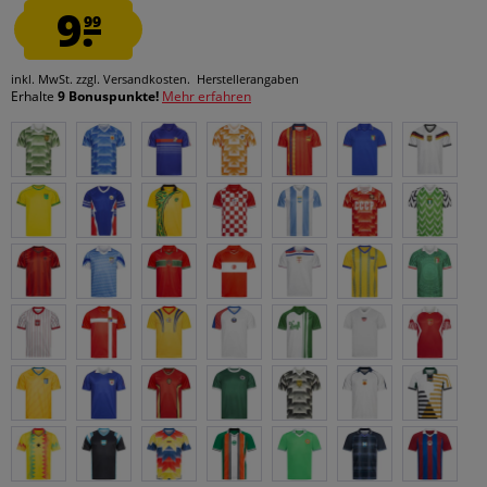
9.
99
inkl. MwSt.
zzgl. Versandkosten.
Herstellerangaben
Erhalte
9 Bonuspunkte!
Mehr erfahren