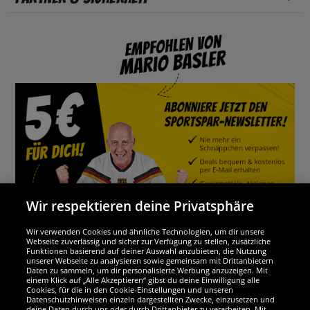
Wir respektieren deine Privatsphäre
Wir verwenden Cookies und ähnliche Technologien, um dir unsere
Webseite zuverlässig und sicher zur Verfügung zu stellen, zusätzliche
Funktionen basierend auf deiner Auswahl anzubieten, die Nutzung
Wir sind ausgezeichnet
unserer Webseite zu analysieren sowie gemeinsam mit Drittanbietern
Daten zu sammeln, um dir personalisierte Werbung anzuzeigen. Mit
einem Klick auf „Alle Akzeptieren“ gibst du deine Einwilligung alle
Cookies, für die in den Cookie-Einstellungen und unseren
Datenschutzhinweisen einzeln dargestellten Zwecke, einzusetzen und
deine Daten durch uns oder durch Drittanbieter zu verarbeiten. Mit