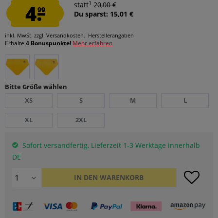
1
4.
statt
20,00 €
99
Du sparst: 15,01 €
inkl. MwSt.
zzgl. Versandkosten.
Herstellerangaben
Erhalte
4 Bonuspunkte!
Mehr erfahren
Bitte Größe wählen
XS
S
M
L
XL
2XL
Sofort versandfertig, Lieferzeit 1-3 Werktage innerhalb
DE
IN DEN
WARENKORB