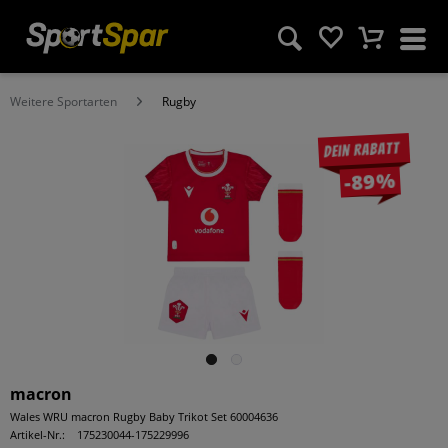
Weitere Sportarten
Rugby
Dein Rabatt
-89%
macron
Wales WRU macron Rugby Baby Trikot Set 60004636
Artikel-Nr.:
175230044-175229996