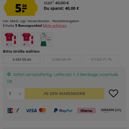
1
5.
statt
45,00 €
00
Du sparst: 40,00 €
inkl. MwSt.
zzgl. Versandkosten.
Herstellerangaben
Erhalte
5 Bonuspunkte!
Mehr erfahren
Bitte Größe wählen
3-6M 59-64
6-9M 65-70
9-12M 71-76
Sofort versandfertig, Lieferzeit 1-3 Werktage innerhalb
DE
IN DEN
WARENKORB