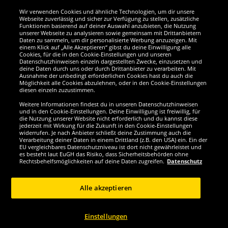
Wir verwenden Cookies und ähnliche Technologien, um dir unsere
Webseite zuverlässig und sicher zur Verfügung zu stellen, zusätzliche
Funktionen basierend auf deiner Auswahl anzubieten, die Nutzung
Wir sind ausgezeichnet
unserer Webseite zu analysieren sowie gemeinsam mit Drittanbietern
Daten zu sammeln, um dir personalisierte Werbung anzuzeigen. Mit
einem Klick auf „Alle Akzeptieren“ gibst du deine Einwilligung alle
Cookies, für die in den Cookie-Einstellungen und unseren
Datenschutzhinweisen einzeln dargestellten Zwecke, einzusetzen und
deine Daten durch uns oder durch Drittanbieter zu verarbeiten. Mit
Ausnahme der unbedingt erforderlichen Cookies hast du auch die
Möglichkeit alle Cookies abzulehnen, oder in den Cookie-Einstellungen
diesen einzeln zuzustimmen.
Weitere Informationen findest du in unseren Datenschutzhinweisen
und in den Cookie-Einstellungen. Deine Einwilligung ist freiwillig, für
die Nutzung unserer Website nicht erforderlich und du kannst diese
jederzeit mit Wirkung für die Zukunft in den Cookie-Einstellungen
widerrufen. Je nach Anbieter schließt deine Zustimmung auch die
Verarbeitung deiner Daten in einem Drittland (z.B. den USA) ein. Ein der
Werde SportSpar-Fan!
EU vergleichbares Datenschutzniveau ist dort nicht gewährleistet und
es besteht laut EuGH das Risiko, dass Sicherheitsbehörden ohne
Rechtsbehelfsmöglichkeiten auf deine Daten zugreifen.
Datenschutz
Alle akzeptieren
Copyright © 2024 Sportspar GmbH, Gustav-Adolf-Ring 7, 04838 Eilenburg DE -
Alle Rechte vorbehalten
Einstellungen
1
*Alle Preise inkl. gesetzl. Mehrwertsteuer zzgl.
Versandkosten
Aktuelle oder
ehemalige unverbindliche Preisempfehlung des Herstellers inklusive