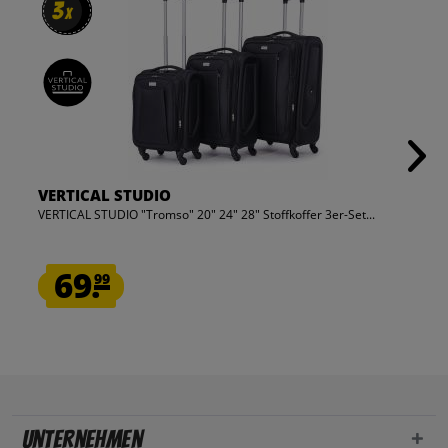
3
3
x
x
VERTICAL STUDIO
VERTICAL STUDIO "Tromso" 20" 24" 28" Stoffkoffer 3er-Set...
69.
99
Unternehmen