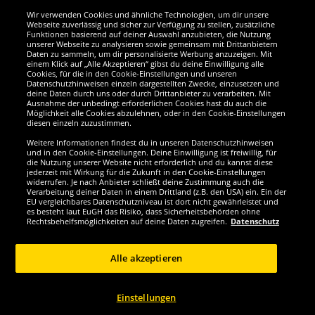
Wir verwenden Cookies und ähnliche Technologien, um dir unsere
Webseite zuverlässig und sicher zur Verfügung zu stellen, zusätzliche
Funktionen basierend auf deiner Auswahl anzubieten, die Nutzung
Wir sind ausgezeichnet
unserer Webseite zu analysieren sowie gemeinsam mit Drittanbietern
Daten zu sammeln, um dir personalisierte Werbung anzuzeigen. Mit
einem Klick auf „Alle Akzeptieren“ gibst du deine Einwilligung alle
Cookies, für die in den Cookie-Einstellungen und unseren
Datenschutzhinweisen einzeln dargestellten Zwecke, einzusetzen und
deine Daten durch uns oder durch Drittanbieter zu verarbeiten. Mit
Ausnahme der unbedingt erforderlichen Cookies hast du auch die
Möglichkeit alle Cookies abzulehnen, oder in den Cookie-Einstellungen
diesen einzeln zuzustimmen.
Weitere Informationen findest du in unseren Datenschutzhinweisen
und in den Cookie-Einstellungen. Deine Einwilligung ist freiwillig, für
die Nutzung unserer Website nicht erforderlich und du kannst diese
jederzeit mit Wirkung für die Zukunft in den Cookie-Einstellungen
widerrufen. Je nach Anbieter schließt deine Zustimmung auch die
Verarbeitung deiner Daten in einem Drittland (z.B. den USA) ein. Ein der
Werde SportSpar-Fan!
EU vergleichbares Datenschutzniveau ist dort nicht gewährleistet und
es besteht laut EuGH das Risiko, dass Sicherheitsbehörden ohne
Rechtsbehelfsmöglichkeiten auf deine Daten zugreifen.
Datenschutz
Alle akzeptieren
Copyright © 2024 Sportspar GmbH, Gustav-Adolf-Ring 7, 04838 Eilenburg DE -
Alle Rechte vorbehalten
Einstellungen
1
*Alle Preise inkl. gesetzl. Mehrwertsteuer zzgl.
Versandkosten
Aktuelle oder
ehemalige unverbindliche Preisempfehlung des Herstellers inklusive