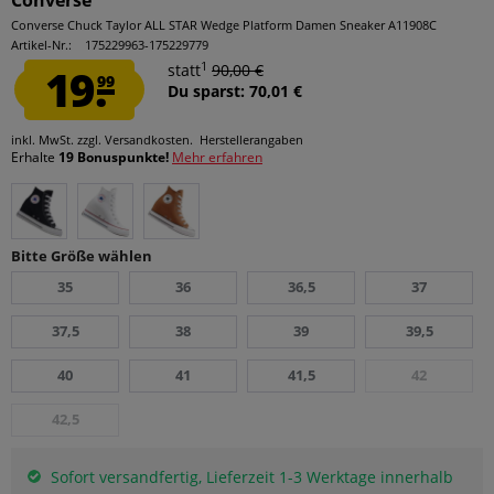
Converse
Converse Chuck Taylor ALL STAR Wedge Platform Damen Sneaker A11908C
Artikel-Nr.:
175229963-175229779
1
19.
statt
90,00 €
99
Du sparst: 70,01 €
inkl. MwSt.
zzgl. Versandkosten.
Herstellerangaben
Erhalte
19 Bonuspunkte!
Mehr erfahren
Bitte Größe wählen
35
36
36,5
37
37,5
38
39
39,5
40
41
41,5
42
42,5
Sofort versandfertig, Lieferzeit 1-3 Werktage innerhalb