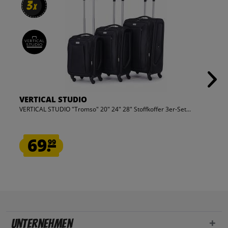
3
3
x
x
VERTICAL STUDIO
VERTICAL STUDIO "Tromso" 20" 24" 28" Stoffkoffer 3er-Set...
69.
99
Unternehmen