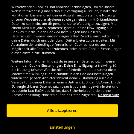
Wir verwenden Cookies und ähnliche Technologien, um dir unsere
Webseite zuverlässig und sicher zur Verfügung zu stellen, zusätzliche
Funktionen basierend auf deiner Auswahl anzubieten, die Nutzung
Wir sind ausgezeichnet
unserer Webseite zu analysieren sowie gemeinsam mit Drittanbietern
Daten zu sammeln, um dir personalisierte Werbung anzuzeigen. Mit
einem Klick auf „Alle Akzeptieren“ gibst du deine Einwilligung alle
Cookies, für die in den Cookie-Einstellungen und unseren
Datenschutzhinweisen einzeln dargestellten Zwecke, einzusetzen und
deine Daten durch uns oder durch Drittanbieter zu verarbeiten. Mit
Ausnahme der unbedingt erforderlichen Cookies hast du auch die
Möglichkeit alle Cookies abzulehnen, oder in den Cookie-Einstellungen
diesen einzeln zuzustimmen.
Weitere Informationen findest du in unseren Datenschutzhinweisen
und in den Cookie-Einstellungen. Deine Einwilligung ist freiwillig, für
die Nutzung unserer Website nicht erforderlich und du kannst diese
jederzeit mit Wirkung für die Zukunft in den Cookie-Einstellungen
widerrufen. Je nach Anbieter schließt deine Zustimmung auch die
Verarbeitung deiner Daten in einem Drittland (z.B. den USA) ein. Ein der
Werde SportSpar-Fan!
EU vergleichbares Datenschutzniveau ist dort nicht gewährleistet und
es besteht laut EuGH das Risiko, dass Sicherheitsbehörden ohne
Rechtsbehelfsmöglichkeiten auf deine Daten zugreifen.
Datenschutz
Alle akzeptieren
Copyright © 2024 Sportspar GmbH, Gustav-Adolf-Ring 7, 04838 Eilenburg DE -
Alle Rechte vorbehalten
Einstellungen
1
*Alle Preise inkl. gesetzl. Mehrwertsteuer zzgl.
Versandkosten
Aktuelle oder
ehemalige unverbindliche Preisempfehlung des Herstellers inklusive