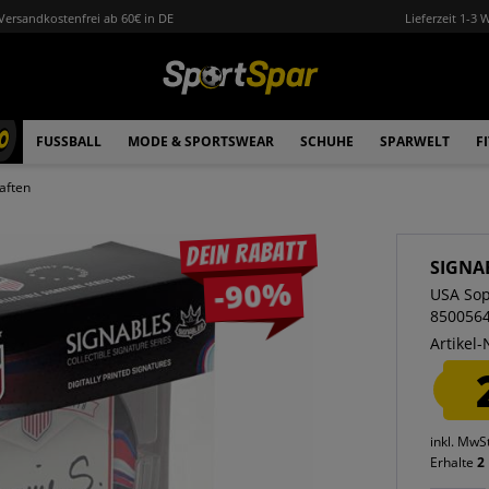
Versandkostenfrei ab 60€ in DE
Lieferzeit 1-3 
0
FUSSBALL
MODE & SPORTSWEAR
SCHUHE
SPARWELT
F
aften
Dein Rabatt
SIGNA
-90%
USA Sop
850056
Artikel-
inkl. MwS
Erhalte
2