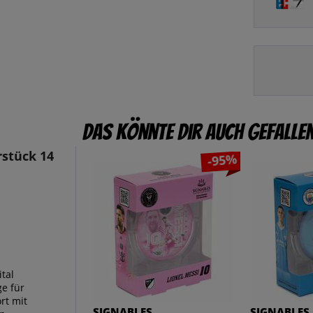
Das könnte dir auch gefalle
stück 14
-95%
ital
ge für
rt mit
SIGNABLES
SIGNABLES