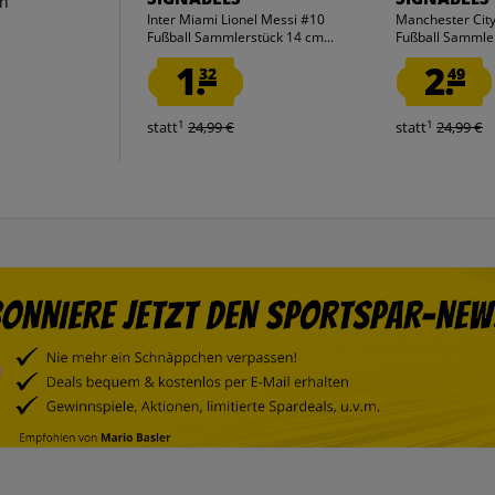
en
Inter Miami Lionel Messi #10
Manchester City
Fußball Sammlerstück 14 cm...
Fußball Sammler
1.
2.
32
49
1
1
statt
24,99 €
statt
24,99 €