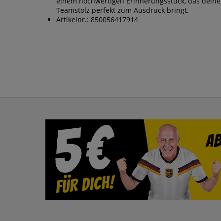
einem hochwertigen Erinnerungsstück, das dein
Teamstolz perfekt zum Ausdruck bringt.
Artikelnr.: 850056417914