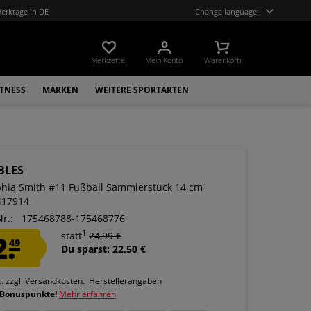
Werktage in DE
Change language:
Merkzettel
Mein Konto
Warenkorb
ITNESS
MARKEN
WEITERE SPORTARTEN
BLES
hia Smith #11 Fußball Sammlerstück 14 cm
417914
Nr.:
175468788-175468776
1
2.
statt
24,99 €
49
Du sparst: 22,50 €
t.
zzgl. Versandkosten.
Herstellerangaben
 Bonuspunkte!
Mehr erfahren