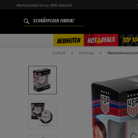
Markenartikel bis zu -80% reduziert
%
TOP 10
DEALS
NEUHEITEN
HOT
Fußball
Fanshop
Nationalmannsch