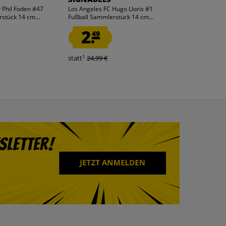
 Phil Foden #47
Los Angeles FC Hugo Lloris #1
Tottenham Hot
stück 14 cm...
Fußball Sammlerstück 14 cm...
Maddison #10 F
Sammlerstück..
2.
2.
49
49
1
1
statt
24,99 €
statt
24,99 €