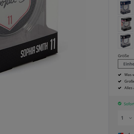
Größe
Einh
Was w
Große
Alles
Sofort