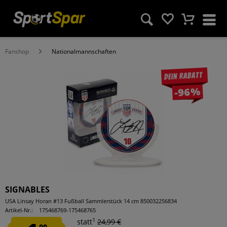
Fanshop
Nationalmannschaften
Dein Rabatt
-96%
SIGNABLES
USA Linsay Horan #13 Fußball Sammlerstück 14 cm 850032256834
Artikel-Nr.:
175468769-175468765
1
statt
24,99 €
00