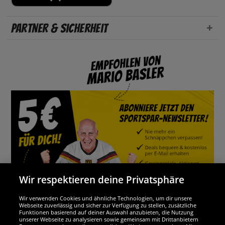
Partner & Sicherheit
Wir respektieren deine Privatsphäre
Wir verwenden Cookies und ähnliche Technologien, um dir unsere
Webseite zuverlässig und sicher zur Verfügung zu stellen, zusätzliche
Funktionen basierend auf deiner Auswahl anzubieten, die Nutzung
Wir sind ausgezeichnet
unserer Webseite zu analysieren sowie gemeinsam mit Drittanbietern