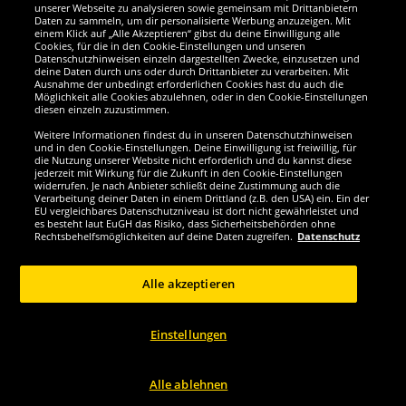
Wir sind ausgezeichnet
unserer Webseite zu analysieren sowie gemeinsam mit Drittanbietern
Daten zu sammeln, um dir personalisierte Werbung anzuzeigen. Mit
einem Klick auf „Alle Akzeptieren“ gibst du deine Einwilligung alle
Cookies, für die in den Cookie-Einstellungen und unseren
Datenschutzhinweisen einzeln dargestellten Zwecke, einzusetzen und
deine Daten durch uns oder durch Drittanbieter zu verarbeiten. Mit
Ausnahme der unbedingt erforderlichen Cookies hast du auch die
Möglichkeit alle Cookies abzulehnen, oder in den Cookie-Einstellungen
diesen einzeln zuzustimmen.
Weitere Informationen findest du in unseren Datenschutzhinweisen
und in den Cookie-Einstellungen. Deine Einwilligung ist freiwillig, für
die Nutzung unserer Website nicht erforderlich und du kannst diese
jederzeit mit Wirkung für die Zukunft in den Cookie-Einstellungen
widerrufen. Je nach Anbieter schließt deine Zustimmung auch die
Verarbeitung deiner Daten in einem Drittland (z.B. den USA) ein. Ein der
Werde SportSpar-Fan!
EU vergleichbares Datenschutzniveau ist dort nicht gewährleistet und
es besteht laut EuGH das Risiko, dass Sicherheitsbehörden ohne
Rechtsbehelfsmöglichkeiten auf deine Daten zugreifen.
Datenschutz
Alle akzeptieren
Copyright © 2024 Sportspar GmbH, Gustav-Adolf-Ring 7, 04838 Eilenburg DE -
Alle Rechte vorbehalten
Einstellungen
1
*Alle Preise inkl. gesetzl. Mehrwertsteuer zzgl.
Versandkosten
Aktuelle oder
ehemalige unverbindliche Preisempfehlung des Herstellers inklusive
2
Mehrwertsteuer
Preis gilt nur für Kunden mit einer aktiven SparClub-
Mitgliedschaft
Alle ablehnen