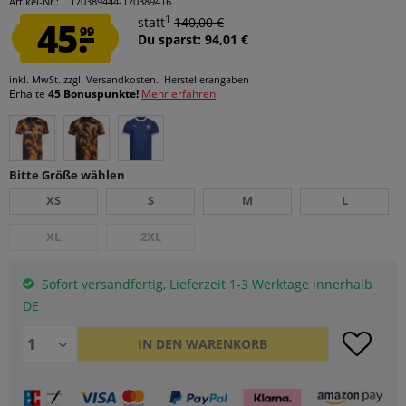
Artikel-Nr.:
170389444-170389416
1
45.
statt
140,00 €
99
Du sparst: 94,01 €
inkl. MwSt.
zzgl. Versandkosten.
Herstellerangaben
Erhalte
45 Bonuspunkte!
Mehr erfahren
Bitte Größe wählen
XS
S
M
L
XL
2XL
Sofort versandfertig, Lieferzeit 1-3 Werktage innerhalb
DE
IN DEN
WARENKORB