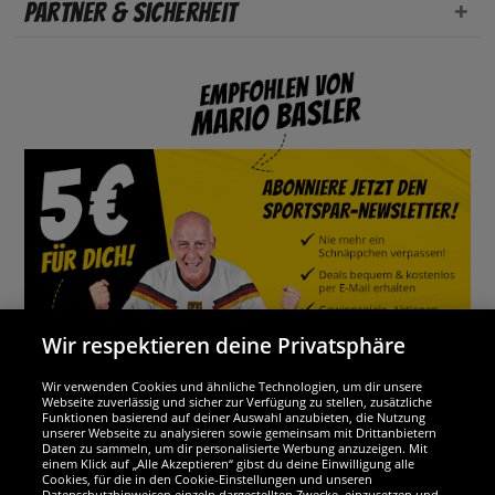
Partner & Sicherheit
Wir respektieren deine Privatsphäre
Wir verwenden Cookies und ähnliche Technologien, um dir unsere
Webseite zuverlässig und sicher zur Verfügung zu stellen, zusätzliche
Funktionen basierend auf deiner Auswahl anzubieten, die Nutzung
Wir sind ausgezeichnet
unserer Webseite zu analysieren sowie gemeinsam mit Drittanbietern
Daten zu sammeln, um dir personalisierte Werbung anzuzeigen. Mit
einem Klick auf „Alle Akzeptieren“ gibst du deine Einwilligung alle
Cookies, für die in den Cookie-Einstellungen und unseren
Datenschutzhinweisen einzeln dargestellten Zwecke, einzusetzen und