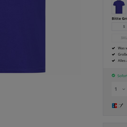
Bitte G
S
3X
Was w
Große
Alles
Sofort