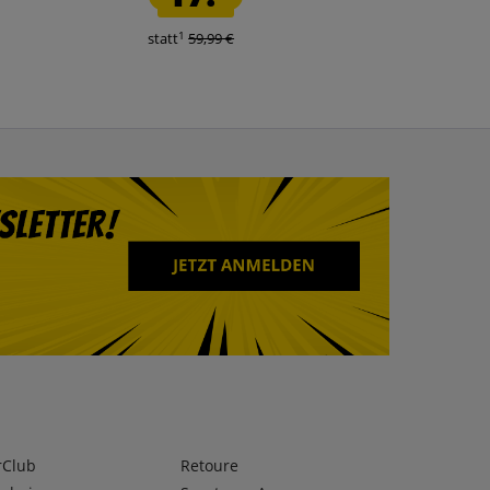
1
1
statt
59,99 €
statt
155,00 €
rClub
Retoure