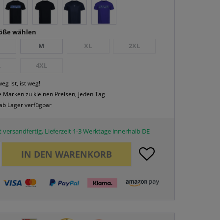
röße wählen
M
XL
2XL
L
4XL
eg ist, ist weg!
 Marken zu kleinen Preisen, jeden Tag
 ab Lager verfügbar
 versandfertig, Lieferzeit 1-3 Werktage innerhalb DE
IN DEN
WARENKORB