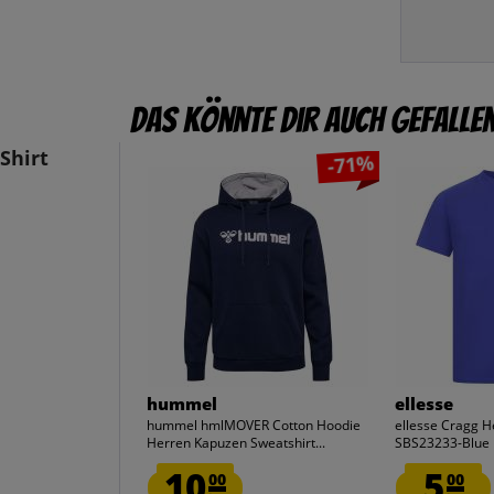
Das könnte dir auch gefalle
Shirt
-71%
hummel
ellesse
hummel hmlMOVER Cotton Hoodie
ellesse Cragg H
Herren Kapuzen Sweatshirt...
SBS23233-Blue
10.
5.
00
00