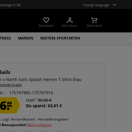
Werktage in DE
Change language:
Merkzettel
Mein Konto
Warenkorb
ITNESS
MARKEN
WEITERE SPORTARTEN
Sails
i x North Sails Splash Herren T-Shirt blau
0000826480
Nr.:
175797985-175797910
1
6.
statt
80,00 €
99
Du sparst: 63,01 €
t.
zzgl. Versandkosten.
Herstellerangaben
6 Bonuspunkte!
Mehr erfahren