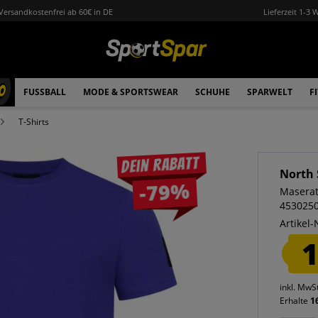
Versandkostenfrei ab 60€ in DE
Lieferzeit 1-3 
0
FUSSBALL
MODE & SPORTSWEAR
SCHUHE
SPARWELT
F
T-Shirts
Dein Rabatt
North 
-79%
Maserat
453025
Artikel-
1
inkl. MwS
Erhalte
1