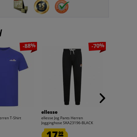
n
-88%
-70%
ellesse
Maserati
erren T-Shirt
ellesse Jog Pants Herren
Maserati Maxi 
Jogginghose SKA23196-BLACK
Leder Sneaker
17.
17.
99
66