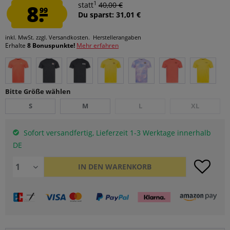
1
8.
statt
40,00 €
99
Du sparst: 31,01 €
inkl. MwSt.
zzgl. Versandkosten.
Herstellerangaben
Erhalte
8 Bonuspunkte!
Mehr erfahren
Bitte Größe wählen
S
M
L
XL
Sofort versandfertig, Lieferzeit 1-3 Werktage innerhalb
DE
IN DEN
WARENKORB