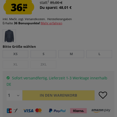
1
36.
statt
85,00 €
99
Du sparst: 48,01 €
inkl. MwSt.
zzgl. Versandkosten.
Herstellerangaben
Erhalte
36 Bonuspunkte!
Mehr erfahren
Bitte Größe wählen
XS
S
M
L
XL
2XL
Sofort versandfertig, Lieferzeit 1-3 Werktage innerhalb
DE
IN DEN
WARENKORB