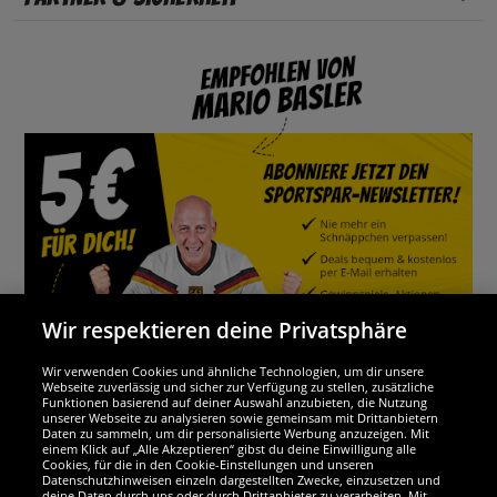
Wir respektieren deine Privatsphäre
Wir verwenden Cookies und ähnliche Technologien, um dir unsere
Webseite zuverlässig und sicher zur Verfügung zu stellen, zusätzliche
Funktionen basierend auf deiner Auswahl anzubieten, die Nutzung
Wir sind ausgezeichnet
unserer Webseite zu analysieren sowie gemeinsam mit Drittanbietern
Daten zu sammeln, um dir personalisierte Werbung anzuzeigen. Mit
einem Klick auf „Alle Akzeptieren“ gibst du deine Einwilligung alle
Cookies, für die in den Cookie-Einstellungen und unseren
Datenschutzhinweisen einzeln dargestellten Zwecke, einzusetzen und
deine Daten durch uns oder durch Drittanbieter zu verarbeiten. Mit