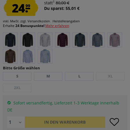
1
24.
statt
80,00 €
99
Du sparst: 55,01 €
inkl. MwSt.
zzgl. Versandkosten.
Herstellerangaben
Erhalte
24 Bonuspunkte!
Mehr erfahren
Bitte Größe wählen
S
M
L
XL
2XL
Sofort versandfertig, Lieferzeit 1-3 Werktage innerhalb
DE
IN DEN
WARENKORB