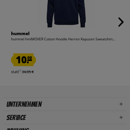
hummel
hummel hmlMOVER Cotton Hoodie Herren Kapuzen Sweatshirt...
10.
00
1
statt
34,95 €
Unternehmen
Service