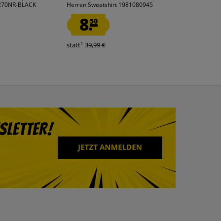
6270NR-BLACK
Herren Sweatshirt 1981080945
Polo-Shirt 007
8.
18.
50
99
1
1
statt
39,99 €
statt
60,00 €