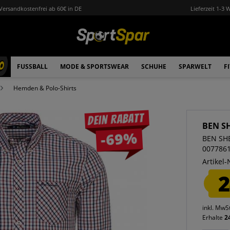
Versandkostenfrei ab 60€ in DE
Lieferzeit 1-3 
0
FUSSBALL
MODE & SPORTSWEAR
SCHUHE
SPARWELT
F
Hemden & Polo-Shirts
Dein Rabatt
BEN S
-69%
BEN SH
007786
Artikel-
2
inkl. MwS
Erhalte
2