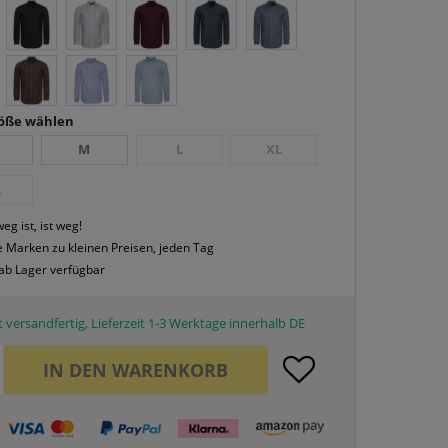
röße wählen
M
L
XL
L
eg ist, ist weg!
 Marken zu kleinen Preisen, jeden Tag
 ab Lager verfügbar
 versandfertig, Lieferzeit 1-3 Werktage innerhalb DE
IN DEN
WARENKORB