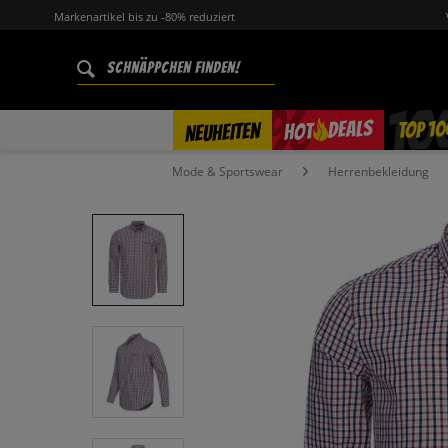
Markenartikel bis zu -80% reduziert
%
TOP 10
DEALS
NEUHEITEN
HOT
Mode & Sportswear
Herrenbekleidung