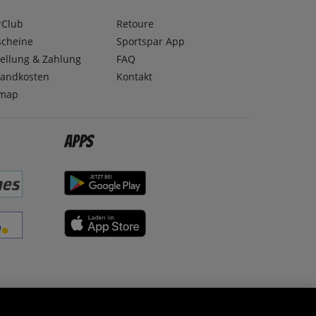
rClub
Retoure
scheine
Sportspar App
ellung & Zahlung
FAQ
sandkosten
Kontakt
emap
Apps