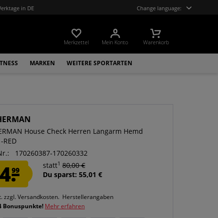
Werktage in DE
Change language:
Merkzettel
Mein Konto
Warenkorb
ITNESS
MARKEN
WEITERE SPORTARTEN
HERMAN
ERMAN House Check Herren Langarm Hemd
1-RED
Nr.:
170260387-170260332
1
4.
statt
80,00 €
99
Du sparst: 55,01 €
t.
zzgl. Versandkosten.
Herstellerangaben
4 Bonuspunkte!
Mehr erfahren