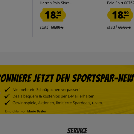
Herren Polo-Shirt...
Polo-Shirt 007
18.
18.
99
99
1
1
statt
60,00 €
statt
60,00 €
Service