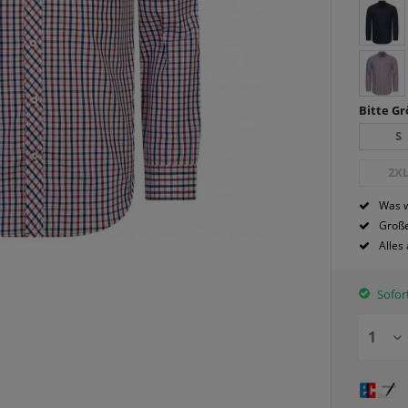
Bitte G
S
2X
Was w
Große
Alles
Sofort