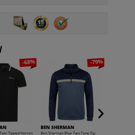
n
-68%
-79%
MAN
BEN SHERMAN
BEN SHER
win Tipped Herren
Ben Sherman Blue Two Tone Zip
BEN SHERMAN T