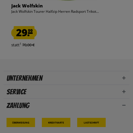
Jack Wolfskin
Jack Wolfskin Tourer Halfzip Herren Radsport Trikot...
29.
99
1
statt
70,00 €
Unternehmen
Service
Zahlung
Überweisung
Kreditkarte
Lastschrift