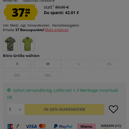
Artikel-Nr.:
150501030-150500978
1
37.
statt
80,00 €
99
Du sparst: 42,01 €
inkl. MwSt.
zzgl. Versandkosten.
Herstellerangaben
Erhalte
37 Bonuspunkte!
Mehr erfahren
Bitte Größe wählen
S
M
L
XL
2XL
3XL
Sofort versandfertig, Lieferzeit 1-3 Werktage innerhalb
DE
IN DEN
WARENKORB