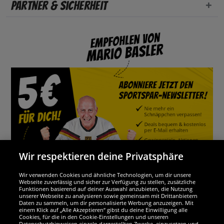
Partner & Sicherheit
Wir respektieren deine Privatsphäre
Wir verwenden Cookies und ähnliche Technologien, um dir unsere
Webseite zuverlässig und sicher zur Verfügung zu stellen, zusätzliche
Funktionen basierend auf deiner Auswahl anzubieten, die Nutzung
Wir sind ausgezeichnet
unserer Webseite zu analysieren sowie gemeinsam mit Drittanbietern
Daten zu sammeln, um dir personalisierte Werbung anzuzeigen. Mit
einem Klick auf „Alle Akzeptieren“ gibst du deine Einwilligung alle
Cookies, für die in den Cookie-Einstellungen und unseren
Datenschutzhinweisen einzeln dargestellten Zwecke, einzusetzen und