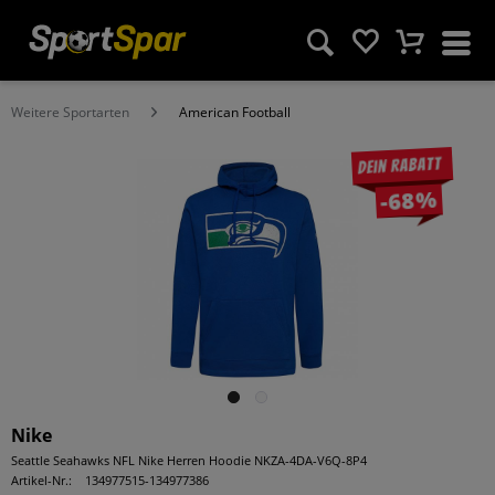
Weitere Sportarten
American Football
Dein Rabatt
-68%
Nike
Seattle Seahawks NFL Nike Herren Hoodie NKZA-4DA-V6Q-8P4
Artikel-Nr.:
134977515-134977386