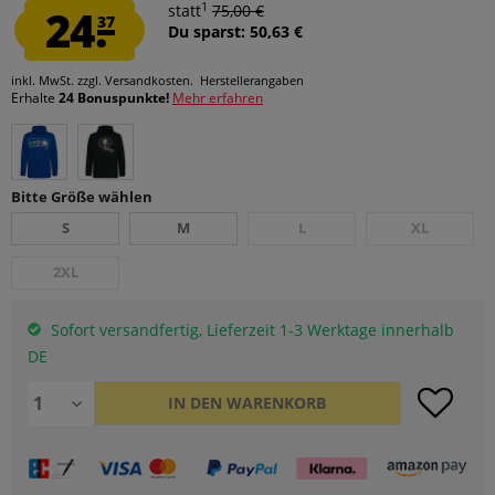
1
24.
statt
75,00 €
37
Du sparst: 50,63 €
inkl. MwSt.
zzgl. Versandkosten.
Herstellerangaben
Erhalte
24 Bonuspunkte!
Mehr erfahren
Bitte Größe wählen
S
M
L
XL
2XL
Sofort versandfertig, Lieferzeit 1-3 Werktage innerhalb
DE
IN DEN
WARENKORB