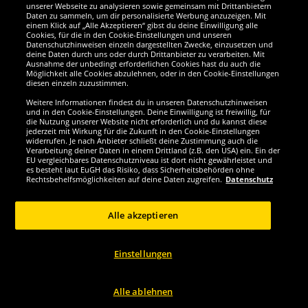
Wir sind ausgezeichnet
unserer Webseite zu analysieren sowie gemeinsam mit Drittanbietern
Daten zu sammeln, um dir personalisierte Werbung anzuzeigen. Mit
einem Klick auf „Alle Akzeptieren“ gibst du deine Einwilligung alle
Cookies, für die in den Cookie-Einstellungen und unseren
Datenschutzhinweisen einzeln dargestellten Zwecke, einzusetzen und
deine Daten durch uns oder durch Drittanbieter zu verarbeiten. Mit
Ausnahme der unbedingt erforderlichen Cookies hast du auch die
Möglichkeit alle Cookies abzulehnen, oder in den Cookie-Einstellungen
diesen einzeln zuzustimmen.
Weitere Informationen findest du in unseren Datenschutzhinweisen
und in den Cookie-Einstellungen. Deine Einwilligung ist freiwillig, für
die Nutzung unserer Website nicht erforderlich und du kannst diese
jederzeit mit Wirkung für die Zukunft in den Cookie-Einstellungen
widerrufen. Je nach Anbieter schließt deine Zustimmung auch die
Verarbeitung deiner Daten in einem Drittland (z.B. den USA) ein. Ein der
Werde SportSpar-Fan!
EU vergleichbares Datenschutzniveau ist dort nicht gewährleistet und
es besteht laut EuGH das Risiko, dass Sicherheitsbehörden ohne
Rechtsbehelfsmöglichkeiten auf deine Daten zugreifen.
Datenschutz
Alle akzeptieren
Copyright © 2024 Sportspar GmbH, Gustav-Adolf-Ring 7, 04838 Eilenburg DE -
Alle Rechte vorbehalten
Einstellungen
1
*Alle Preise inkl. gesetzl. Mehrwertsteuer zzgl.
Versandkosten
Aktuelle oder
ehemalige unverbindliche Preisempfehlung des Herstellers inklusive
2
Mehrwertsteuer
Preis gilt nur für Kunden mit einer aktiven SparClub-
Mitgliedschaft
Alle ablehnen