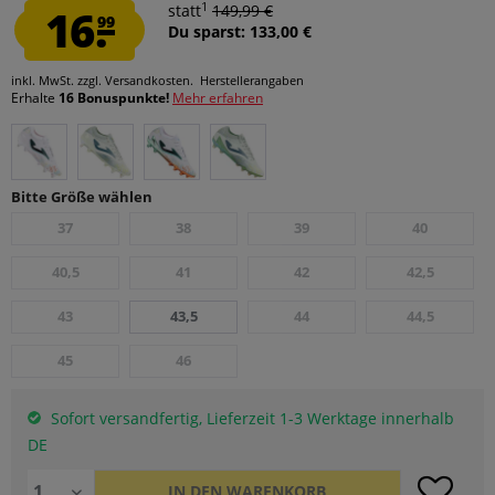
1
16.
statt
149,99 €
99
Du sparst: 133,00 €
inkl. MwSt.
zzgl. Versandkosten.
Herstellerangaben
Erhalte
16 Bonuspunkte!
Mehr erfahren
Bitte Größe wählen
37
38
39
40
40,5
41
42
42,5
43
43,5
44
44,5
45
46
Sofort versandfertig, Lieferzeit 1-3 Werktage innerhalb
DE
IN DEN
WARENKORB